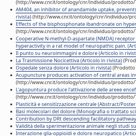
(http://www.cnr.it/ontology/cnr/individuo/prodotto
AM404, an inhibitor of anandamide uptake, prevents
rivista)
(http://www.cnr.it/ontology/cnr/individuo/p
Effects of the bisphosphonate ibandronate on hyperalg
(http://www.cnr.it/ontology/cnr/individuo/prodotto
Cooperative N-methyl-D-aspartate (NMDA) receptor 
hyperactivity in a rat model of neuropathic pain. (Arti
Il punto su neuroimmagini e dolore (Articolo in rivist
La Trasmissione Nocicettiva (Articolo in rivista)
(Prodo
Ospedale senza dolore (Articolo in rivista)
(Prodotto 
Acupuncture produces activation of central areas inv
(http://www.cnr.it/ontology/cnr/individuo/prodotto
L'agopuntura produce l'attivazione delle areee encefa
(http://www.cnr.it/ontology/cnr/individuo/prodotto
Plasticità e sensitizzazione centrale (Abstract/Poster
Basi molecolari del dolore (Monografia o trattato sci
Contribution by DRt descending facilitatory pathways 
Validità della sperimentazione animale negli studi sul 
Interazione glia-oppioidi e dolore neuropatico (Artico