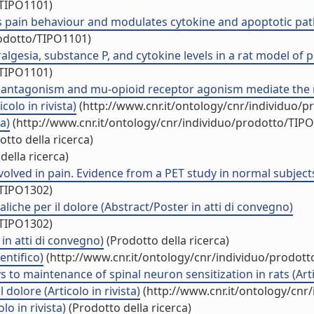
/TIPO1101)
 pain behaviour and modulates cytokine and apoptotic pathw
rodotto/TIPO1101)
esia, substance P, and cytokine levels in a rat model of per
/TIPO1101)
antagonism and mu-opioid receptor agonism mediate the me
colo in rivista)
(http://www.cnr.it/ontology/cnr/individuo/
a)
(http://www.cnr.it/ontology/cnr/individuo/prodotto/TIP
tto della ricerca)
della ricerca)
olved in pain. Evidence from a PET study in normal subjects
/TIPO1302)
liche per il dolore (Abstract/Poster in atti di convegno)
/TIPO1302)
 in atti di convegno)
(Prodotto della ricerca)
entifico)
(http://www.cnr.it/ontology/cnr/individuo/prodot
to maintenance of spinal neuron sensitization in rats (Artic
dolore (Articolo in rivista)
(http://www.cnr.it/ontology/cnr
lo in rivista)
(Prodotto della ricerca)