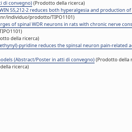
ti di convegno)
(Prodotto della ricerca)
WIN 55,212-2 reduces both hyperalgesia and production of 
cnr/individuo/prodotto/TIPO1101)
rges of spinal WDR neurons in rats with chronic nerve constri
/TIPO1101)
tto della ricerca)
thynyl)-pyridine reduces the spinsal neuron pain-related act
odels (Abstract/Poster in atti di convegno)
(Prodotto della r
della ricerca)