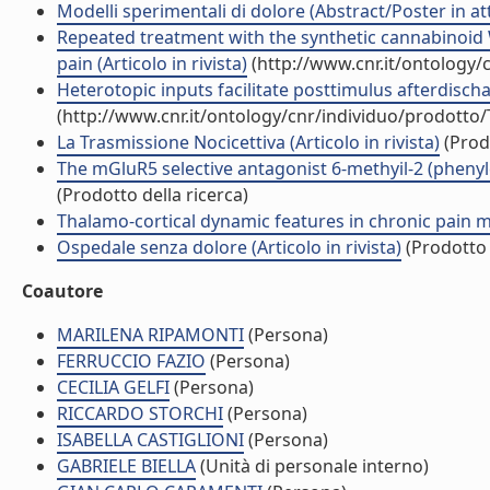
Modelli sperimentali di dolore (Abstract/Poster in at
Repeated treatment with the synthetic cannabinoid 
pain (Articolo in rivista)
(http://www.cnr.it/ontology/
Heterotopic inputs facilitate posttimulus afterdischa
(http://www.cnr.it/ontology/cnr/individuo/prodotto
La Trasmissione Nocicettiva (Articolo in rivista)
(Prodo
The mGluR5 selective antagonist 6-methyil-2 (phenyle
(Prodotto della ricerca)
Thalamo-cortical dynamic features in chronic pain m
Ospedale senza dolore (Articolo in rivista)
(Prodotto 
Coautore
MARILENA RIPAMONTI
(Persona)
FERRUCCIO FAZIO
(Persona)
CECILIA GELFI
(Persona)
RICCARDO STORCHI
(Persona)
ISABELLA CASTIGLIONI
(Persona)
GABRIELE BIELLA
(Unità di personale interno)