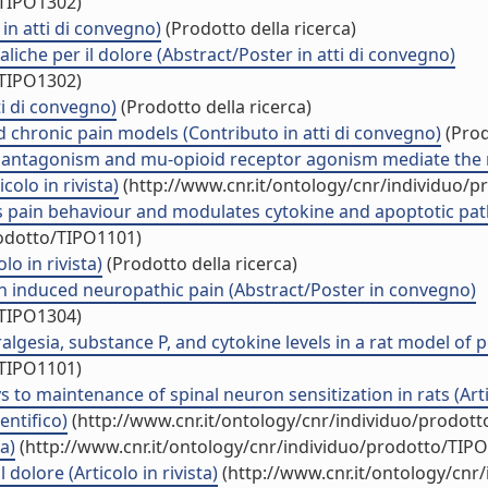
/TIPO1302)
 in atti di convegno)
(Prodotto della ricerca)
liche per il dolore (Abstract/Poster in atti di convegno)
/TIPO1302)
i di convegno)
(Prodotto della ricerca)
d chronic pain models (Contributo in atti di convegno)
(Prod
antagonism and mu-opioid receptor agonism mediate the me
colo in rivista)
(http://www.cnr.it/ontology/cnr/individuo/
 pain behaviour and modulates cytokine and apoptotic pathw
rodotto/TIPO1101)
lo in rivista)
(Prodotto della ricerca)
ith induced neuropathic pain (Abstract/Poster in convegno)
/TIPO1304)
esia, substance P, and cytokine levels in a rat model of per
/TIPO1101)
to maintenance of spinal neuron sensitization in rats (Artic
entifico)
(http://www.cnr.it/ontology/cnr/individuo/prodot
a)
(http://www.cnr.it/ontology/cnr/individuo/prodotto/TIP
dolore (Articolo in rivista)
(http://www.cnr.it/ontology/cnr