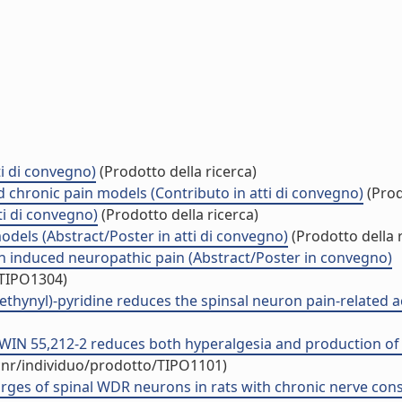
i di convegno)
(Prodotto della ricerca)
d chronic pain models (Contributo in atti di convegno)
(Prod
ti di convegno)
(Prodotto della ricerca)
odels (Abstract/Poster in atti di convegno)
(Prodotto della r
ith induced neuropathic pain (Abstract/Poster in convegno)
/TIPO1304)
thynyl)-pyridine reduces the spinsal neuron pain-related act
WIN 55,212-2 reduces both hyperalgesia and production of 
cnr/individuo/prodotto/TIPO1101)
rges of spinal WDR neurons in rats with chronic nerve constri