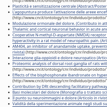
(http://www.cnr.it/ontology/cnr/individuo/prodotto
Plasticità e sensitizzazione centrale (Abstract/Poster
L'agopuntura produce l'attivazione delle areee encefa
(http://www.cnr.it/ontology/cnr/individuo/prodotto
Modulazione ormonale del dolore. (Contributo in att
Thalamic and cortical neuronal behavior in acute an
Cooperative N-methyl-D-aspartate (NMDA) receptor 
hyperactivity in a rat model of neuropathic pain. (Arti
AM404, an inhibitor of anandamide uptake, prevents
rivista)
(http://www.cnr.it/ontology/cnr/individuo/p
Interazione glia-oppioidi e dolore neuropatico (Artico
Proteomic analysis of dorsal root ganglia of rats w
(http://www.cnr.it/ontology/cnr/individuo/prodotto
Effects of the bisphosphonate ibandronate on hyperalg
(http://www.cnr.it/ontology/cnr/individuo/prodotto
Contribution by DRt descending facilitatory pathways 
Basi molecolari del dolore (Monografia o trattato sci
Il punto su neuroimmagini e dolore (Articolo in rivist
Validità della sperimentazione animale negli studi sul 