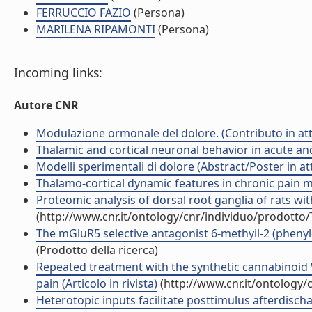
FERRUCCIO FAZIO
(Persona)
MARILENA RIPAMONTI
(Persona)
Incoming links:
Autore CNR
Modulazione ormonale del dolore. (Contributo in att
Thalamic and cortical neuronal behavior in acute an
Modelli sperimentali di dolore (Abstract/Poster in at
Thalamo-cortical dynamic features in chronic pain m
Proteomic analysis of dorsal root ganglia of rats w
(http://www.cnr.it/ontology/cnr/individuo/prodotto
The mGluR5 selective antagonist 6-methyil-2 (phenyle
(Prodotto della ricerca)
Repeated treatment with the synthetic cannabinoid 
pain (Articolo in rivista)
(http://www.cnr.it/ontology/
Heterotopic inputs facilitate posttimulus afterdischa