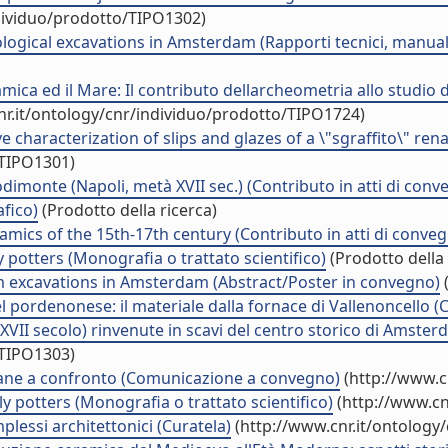
ndividuo/prodotto/TIPO1302)
ogical excavations in Amsterdam (Rapporti tecnici, manuali
mica ed il Mare: Il contributo dellarcheometria allo studio 
nr.it/ontology/cnr/individuo/prodotto/TIPO1724)
 characterization of slips and glazes of a \"sgraffito\" ren
/TIPO1301)
dimonte (Napoli, metà XVII sec.) (Contributo in atti di conv
fico)
(Prodotto della ricerca)
ceramics of the 15th-17th century (Contributo in atti di conve
y potters (Monografia o trattato scientifico)
(Prodotto della 
m excavations in Amsterdam (Abstract/Poster in convegno)
(
el pordenonese: il materiale dalla fornace di Vallenoncello (
à XVII secolo) rinvenute in scavi del centro storico di Ams
/TIPO1303)
lane a confronto (Comunicazione a convegno)
(http://www.c
ly potters (Monografia o trattato scientifico)
(http://www.cn
lessi architettonici (Curatela)
(http://www.cnr.it/ontology