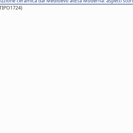
zione ceramica dal Medioevo allEtà Moderna: aspetti storici 
/TIPO1724)