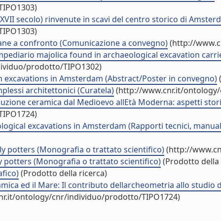
/TIPO1303)
à XVII secolo) rinvenute in scavi del centro storico di Ams
/TIPO1303)
lane a confronto (Comunicazione a convegno)
(http://www.c
ediario majolica found in archaeological excavation carrie
ndividuo/prodotto/TIPO1302)
m excavations in Amsterdam (Abstract/Poster in convegno)
(
lessi architettonici (Curatela)
(http://www.cnr.it/ontology
zione ceramica dal Medioevo allEtà Moderna: aspetti storici 
/TIPO1724)
ogical excavations in Amsterdam (Rapporti tecnici, manuali
ly potters (Monografia o trattato scientifico)
(http://www.cn
y potters (Monografia o trattato scientifico)
(Prodotto della 
fico)
(Prodotto della ricerca)
mica ed il Mare: Il contributo dellarcheometria allo studio 
nr.it/ontology/cnr/individuo/prodotto/TIPO1724)