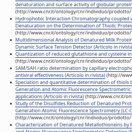
denaturation and surface activity of globular proteins
(http://www.cnr.it/ontology/cnr/individuo/prodotto
Hydrophobic Interaction Chromatography coupled wi
Denaturation on the Determination of Thiolic Proteins
(http://www.cnr.it/ontology/cnr/individuo/prodotto
Multidimensional Analysis of Denatured Milk Prote
Dynamic Surface Tension Detector (Articolo in rivista
Quantization of reduced glutathione and cysteine in H
(http://www.cnr.it/ontology/cnr/individuo/prodotto
SAM/SAH ratio determination by capillary electroph
antiviral effectiveness (Articolo in rivista)
(http://www
Speciation and quantitative determination of thiol
Generation and Atomic Fluorescence Spectrometric 
applications (Articolo in rivista)
(http://www.cnr.it/o
Study of the Disulfides Reduction of Denatured Pr
Generation Atomic Fluorescence Spectrometry (LC-CVG
(http://www.cnr.it/ontology/cnr/individuo/prodotto
Characterization of Denatured Metallothioneins by
and Atomic Fluorescence Spectrometric Detection (RP