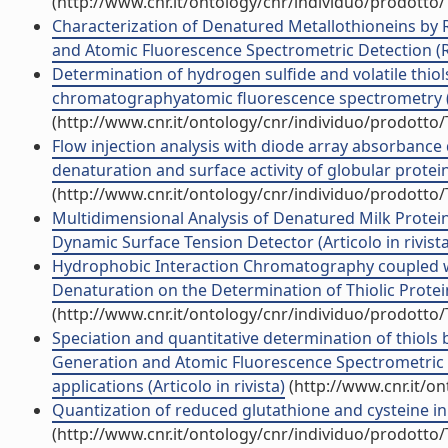
(http://www.cnr.it/ontology/cnr/individuo/prodotto
Characterization of Denatured Metallothioneins by
and Atomic Fluorescence Spectrometric Detection (RP
Determination of hydrogen sulfide and volatile thiol
chromatographyatomic fluorescence spectrometry (Ar
(http://www.cnr.it/ontology/cnr/individuo/prodotto
Flow injection analysis with diode array absorbance
denaturation and surface activity of globular proteins
(http://www.cnr.it/ontology/cnr/individuo/prodotto
Multidimensional Analysis of Denatured Milk Prote
Dynamic Surface Tension Detector (Articolo in rivista
Hydrophobic Interaction Chromatography coupled wi
Denaturation on the Determination of Thiolic Proteins
(http://www.cnr.it/ontology/cnr/individuo/prodotto
Speciation and quantitative determination of thiol
Generation and Atomic Fluorescence Spectrometric 
applications (Articolo in rivista)
(http://www.cnr.it/o
Quantization of reduced glutathione and cysteine in H
(http://www.cnr.it/ontology/cnr/individuo/prodotto