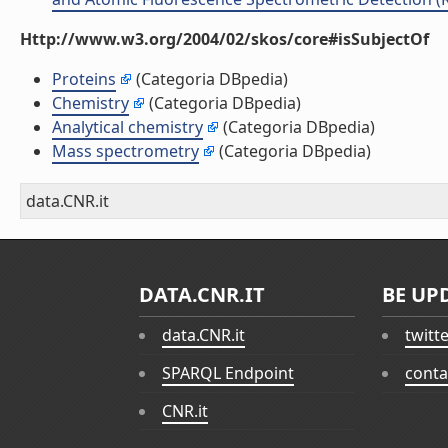
Http://www.w3.org/2004/02/skos/core#isSubjectOf
Proteins
(Categoria DBpedia)
Chemistry
(Categoria DBpedia)
Analytical chemistry
(Categoria DBpedia)
Mass spectrometry
(Categoria DBpedia)
data.CNR.it
DATA.CNR.IT
BE UP
data.CNR.it
twitt
SPARQL Endpoint
conta
CNR.it