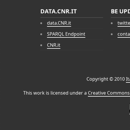
DATA.CNR.IT
BE UP
data.CNR.it
twitt
SPARQL Endpoint
conta
CNR.it
Copyright © 2010
I
This work is licensed under a
Creative Commons 