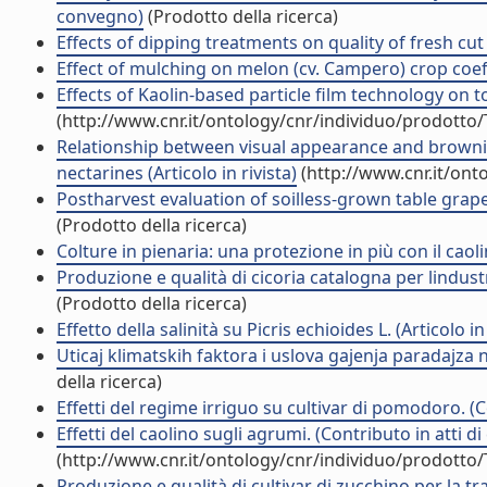
convegno)
(Prodotto della ricerca)
Effects of dipping treatments on quality of fresh cut
Effect of mulching on melon (cv. Campero) crop coeff
Effects of Kaolin-based particle film technology on to
(http://www.cnr.it/ontology/cnr/individuo/prodotto
Relationship between visual appearance and browning
nectarines (Articolo in rivista)
(http://www.cnr.it/ont
Postharvest evaluation of soilless-grown table grape
(Prodotto della ricerca)
Colture in pienaria: una protezione in più con il caolin
Produzione e qualità di cicoria catalogna per lindustr
(Prodotto della ricerca)
Effetto della salinità su Picris echioides L. (Articolo in 
Uticaj klimatskih faktora i uslova gajenja paradajza na 
della ricerca)
Effetti del regime irriguo su cultivar di pomodoro. (
Effetti del caolino sugli agrumi. (Contributo in atti d
(http://www.cnr.it/ontology/cnr/individuo/prodotto
Produzione e qualità di cultivar di zucchino per la t