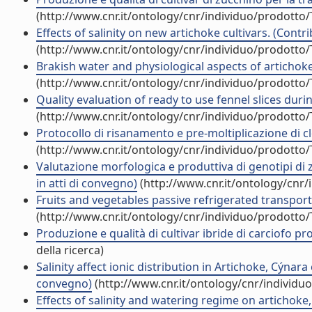
(http://www.cnr.it/ontology/cnr/individuo/prodotto
Effects of salinity on new artichoke cultivars. (Contr
(http://www.cnr.it/ontology/cnr/individuo/prodotto
Brakish water and physiological aspects of artichoke
(http://www.cnr.it/ontology/cnr/individuo/prodotto
Quality evaluation of ready to use fennel slices duri
(http://www.cnr.it/ontology/cnr/individuo/prodotto
Protocollo di risanamento e pre-moltiplicazione di cl
(http://www.cnr.it/ontology/cnr/individuo/prodotto
Valutazione morfologica e produttiva di genotipi di
in atti di convegno)
(http://www.cnr.it/ontology/cnr
Fruits and vegetables passive refrigerated transport
(http://www.cnr.it/ontology/cnr/individuo/prodotto
Produzione e qualità di cultivar ibride di carciofo p
della ricerca)
Salinity affect ionic distribution in Artichoke, Cýnar
convegno)
(http://www.cnr.it/ontology/cnr/individ
Effects of salinity and watering regime on artichoke