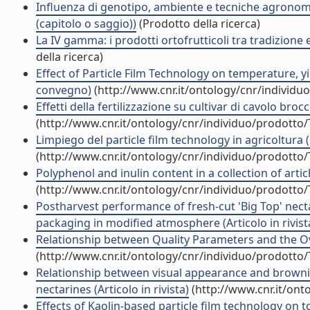
Influenza di genotipo, ambiente e tecniche agronom
(capitolo o saggio))
(Prodotto della ricerca)
La IV gamma: i prodotti ortofrutticoli tra tradizione
della ricerca)
Effect of Particle Film Technology on temperature, yi
convegno)
(http://www.cnr.it/ontology/cnr/individ
Effetti della fertilizzazione su cultivar di cavolo broc
(http://www.cnr.it/ontology/cnr/individuo/prodotto
Limpiego del particle film technology in agricoltura 
(http://www.cnr.it/ontology/cnr/individuo/prodotto
Polyphenol and inulin content in a collection of arti
(http://www.cnr.it/ontology/cnr/individuo/prodotto
Postharvest performance of fresh-cut 'Big Top' nect
packaging in modified atmosphere (Articolo in rivist
Relationship between Quality Parameters and the Over
(http://www.cnr.it/ontology/cnr/individuo/prodotto
Relationship between visual appearance and browning
nectarines (Articolo in rivista)
(http://www.cnr.it/ont
Effects of Kaolin-based particle film technology on to