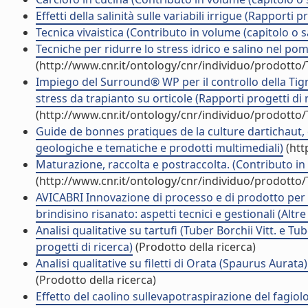
Effetti della salinità sulle variabili irrigue (Rapporti p
Tecnica vivaistica (Contributo in volume (capitolo o s
Tecniche per ridurre lo stress idrico e salino nel po
(http://www.cnr.it/ontology/cnr/individuo/prodotto
Impiego del Surround® WP per il controllo della Tigno
stress da trapianto su orticole (Rapporti progetti di 
(http://www.cnr.it/ontology/cnr/individuo/prodotto
Guide de bonnes pratiques de la culture dartichaut,
geologiche e tematiche e prodotti multimediali)
(htt
Maturazione, raccolta e postraccolta. (Contributo in
(http://www.cnr.it/ontology/cnr/individuo/prodotto
AVICABRI Innovazione di processo e di prodotto per l
brindisino risanato: aspetti tecnici e gestionali (Altr
Analisi qualitative su tartufi (Tuber Borchii Vitt. e 
progetti di ricerca)
(Prodotto della ricerca)
Analisi qualitative su filetti di Orata (Spaurus Aurat
(Prodotto della ricerca)
Effetto del caolino sullevapotraspirazione del fagiol