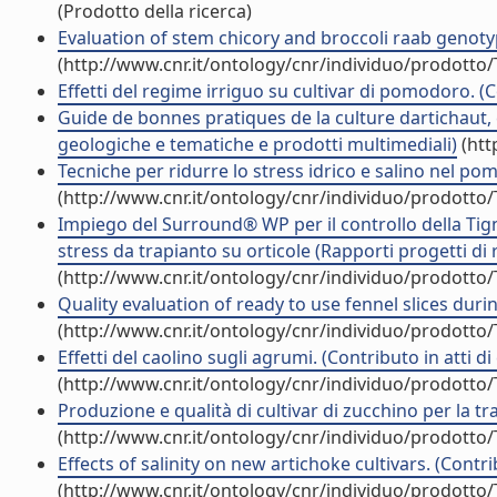
(Prodotto della ricerca)
Evaluation of stem chicory and broccoli raab genotyp
(http://www.cnr.it/ontology/cnr/individuo/prodotto
Effetti del regime irriguo su cultivar di pomodoro. (
Guide de bonnes pratiques de la culture dartichaut,
geologiche e tematiche e prodotti multimediali)
(htt
Tecniche per ridurre lo stress idrico e salino nel po
(http://www.cnr.it/ontology/cnr/individuo/prodotto
Impiego del Surround® WP per il controllo della Tigno
stress da trapianto su orticole (Rapporti progetti di 
(http://www.cnr.it/ontology/cnr/individuo/prodotto
Quality evaluation of ready to use fennel slices duri
(http://www.cnr.it/ontology/cnr/individuo/prodotto
Effetti del caolino sugli agrumi. (Contributo in atti d
(http://www.cnr.it/ontology/cnr/individuo/prodotto
Produzione e qualità di cultivar di zucchino per la t
(http://www.cnr.it/ontology/cnr/individuo/prodotto
Effects of salinity on new artichoke cultivars. (Contr
(http://www.cnr.it/ontology/cnr/individuo/prodotto