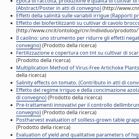
Epoca di raccolta, produzione e qualità di cultivar d
(Abstract/Poster in atti di convegno)
(http://www.cnr
Effetti della salinità sulle variabili irrigue (Rapporti p
Effetto dei biofertilizzanti su cultivar di cavolo broc
(http://www.cnr.it/ontology/cnr/individuo/prodotto
Il caolino: uno strumento per ridurre gli effetti negati
convegno)
(Prodotto della ricerca)
Fertilizzazione e copertura con tnt su cultivar di scar
(Prodotto della ricerca)
Multiplication Method of Virus-Free Artichoke Plants
della ricerca)
Salinity effects on tomato. (Contributo in atti di con
Effetto del regime irriguo e della concimazione azota
di convegno)
(Prodotto della ricerca)
Pre-trattamenti innovativi per il controllo dellimbru
convegno)
(Prodotto della ricerca)
Postharvest evaluation of soilless-grown table grape
(Prodotto della ricerca)
Evaluation of yield and qualitative parameters of hig