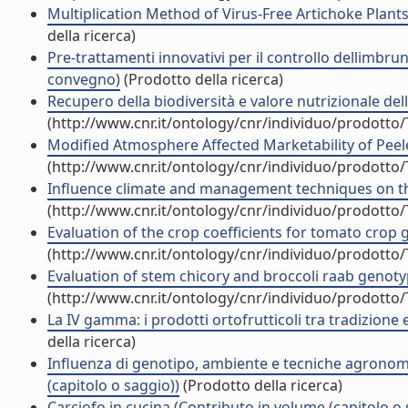
Multiplication Method of Virus-Free Artichoke Plants
della ricerca)
Pre-trattamenti innovativi per il controllo dellimbru
convegno)
(Prodotto della ricerca)
Recupero della biodiversità e valore nutrizionale del
(http://www.cnr.it/ontology/cnr/individuo/prodotto
Modified Atmosphere Affected Marketability of Peele
(http://www.cnr.it/ontology/cnr/individuo/prodotto
Influence climate and management techniques on the
(http://www.cnr.it/ontology/cnr/individuo/prodotto
Evaluation of the crop coefficients for tomato crop
(http://www.cnr.it/ontology/cnr/individuo/prodotto
Evaluation of stem chicory and broccoli raab genotyp
(http://www.cnr.it/ontology/cnr/individuo/prodotto
La IV gamma: i prodotti ortofrutticoli tra tradizione
della ricerca)
Influenza di genotipo, ambiente e tecniche agronom
(capitolo o saggio))
(Prodotto della ricerca)
Carciofo in cucina (Contributo in volume (capitolo o 