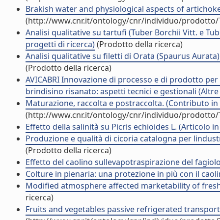
Brakish water and physiological aspects of artichoke
(http://www.cnr.it/ontology/cnr/individuo/prodotto
Analisi qualitative su tartufi (Tuber Borchii Vitt. e 
progetti di ricerca)
(Prodotto della ricerca)
Analisi qualitative su filetti di Orata (Spaurus Aurat
(Prodotto della ricerca)
AVICABRI Innovazione di processo e di prodotto per l
brindisino risanato: aspetti tecnici e gestionali (Altr
Maturazione, raccolta e postraccolta. (Contributo in
(http://www.cnr.it/ontology/cnr/individuo/prodotto
Effetto della salinità su Picris echioides L. (Articolo in 
Produzione e qualità di cicoria catalogna per lindustr
(Prodotto della ricerca)
Effetto del caolino sullevapotraspirazione del fagiol
Colture in pienaria: una protezione in più con il caolin
Modified atmosphere affected marketability of fres
ricerca)
Fruits and vegetables passive refrigerated transport