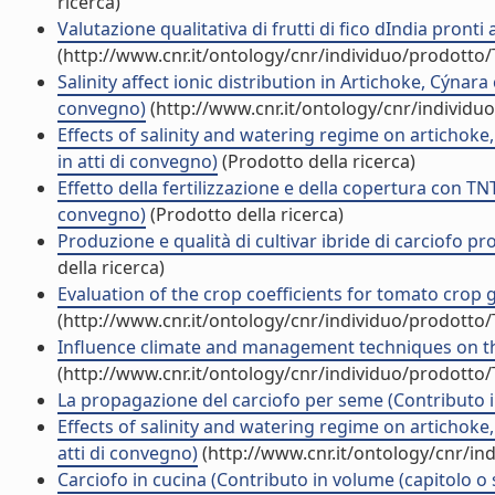
ricerca)
Valutazione qualitativa di frutti di fico dIndia pront
(http://www.cnr.it/ontology/cnr/individuo/prodotto
Salinity affect ionic distribution in Artichoke, Cýnar
convegno)
(http://www.cnr.it/ontology/cnr/individ
Effects of salinity and watering regime on artichoke
in atti di convegno)
(Prodotto della ricerca)
Effetto della fertilizzazione e della copertura con TNT
convegno)
(Prodotto della ricerca)
Produzione e qualità di cultivar ibride di carciofo p
della ricerca)
Evaluation of the crop coefficients for tomato crop
(http://www.cnr.it/ontology/cnr/individuo/prodotto
Influence climate and management techniques on the
(http://www.cnr.it/ontology/cnr/individuo/prodotto
La propagazione del carciofo per seme (Contributo i
Effects of salinity and watering regime on artichoke
atti di convegno)
(http://www.cnr.it/ontology/cnr/i
Carciofo in cucina (Contributo in volume (capitolo o 