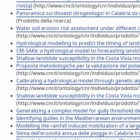
rivista)
(http://www.cnr.it/ontology/cnr/individuo/p
Panoramica sui dissesti idrogeologici in Calabria da
(Prodotto della ricerca)
Water soil erosion risk assessment under different co
(http://www.cnr.it/ontology/cnr/individuo/prodotto
Hydrological modelling to predict the timing of landsl
CM-SAKe: a hydrological model to forecasting landsli
Shallow-landslide susceptibility in the Costa Viola mo
Proposte metodologiche per la valutazione del potenz
(http://www.cnr.it/ontology/cnr/individuo/prodotto
Calibrating a hydrological model through genetic-alg
(http://www.cnr.it/ontology/cnr/individuo/prodotto
Shallow-landslide susceptibility in the Costa Viola 
(http://www.cnr.it/ontology/cnr/individuo/prodotto
Generalizing a complex model for gully threshold ide
Identifying gullies in the Mediterranean environment
Modelling the rainfall induced mobilization of a lar
Stima dell'erosività annua delle piogge in Calabria tra