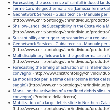
Forecasting the occurrence of rainfall-induced landsl
Terme Caronte geothermal area (Lamezia Terme-Calabri
Geonetwork Services - Guida tecnica - Manuale per l
(http://www.cnr.it/ontology/cnr/individuo/prodotto
Shallow-Landslide Susceptibility in the Costa Viola M
(http://www.cnr.it/ontology/cnr/individuo/prodotto
Susceptibility and triggering scenarios at a regional s
Geonetwork Services - Guida tecnica - Manuale per la
(http://www.cnr.it/ontology/cnr/individuo/prodotto
Multidisciplinary fieldwork in the geothermal area T
(http://www.cnr.it/ontology/cnr/individuo/prodotto
Forecasting the timing of activation of rainfall-induc
convegno)
(http://www.cnr.it/ontology/cnr/individ
La modellistica per la stima dell'erosione idrica dei
saggio))
(http://www.cnr.it/ontology/cnr/individuo/
Modelling the activation of a confined debris slide 
convegno)
(Prodotto della ricerca)
Mobilization of a large debris slide in Northern Cala
(http://www.cnr.it/ontology/cnr/individuo/prodotto