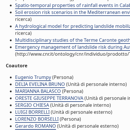
Spatio-temporal properties of rainfall events in Calab
Soil erosion risk scenarios in the Mediterranean envi
ricerca)
A hydrological model for predicting landslide mobili
ricerca)
Multidisciplinary studies of the Terme Caronte geoth
Emergency management of landslide risk during Autum
(http://www.cnr.it/ontology/cnr/individuo/prodotto
Coautore
Eugenio Trumpy
(Persona)
DELIA EVELINA BRUNO
(Unità di personale interno)
MARIANNA BALASCO
(Persona)
ORESTE GIUSEPPE TERRANOVA
(Unità di personale i
SERGIO CHIESA
(Unità di personale interno)
LUIGI BORRELLI
(Unità di personale esterno)
LORENZO BORSELLI
(Persona)
Gerardo ROMANO
(Unità di personale esterno)