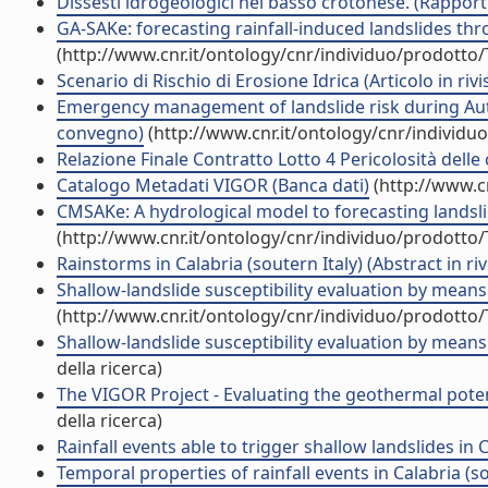
Dissesti idrogeologici nel basso crotonese. (Rapporti
GA-SAKe: forecasting rainfall-induced landslides thro
(http://www.cnr.it/ontology/cnr/individuo/prodotto
Scenario di Rischio di Erosione Idrica (Articolo in rivi
Emergency management of landslide risk during Autum
convegno)
(http://www.cnr.it/ontology/cnr/individ
Relazione Finale Contratto Lotto 4 Pericolosità delle 
Catalogo Metadati VIGOR (Banca dati)
(http://www.c
CMSAKe: A hydrological model to forecasting landslid
(http://www.cnr.it/ontology/cnr/individuo/prodotto
Rainstorms in Calabria (soutern Italy) (Abstract in riv
Shallow-landslide susceptibility evaluation by means o
(http://www.cnr.it/ontology/cnr/individuo/prodotto
Shallow-landslide susceptibility evaluation by means o
della ricerca)
The VIGOR Project - Evaluating the geothermal potentia
della ricerca)
Rainfall events able to trigger shallow landslides in Ca
Temporal properties of rainfall events in Calabria (sout