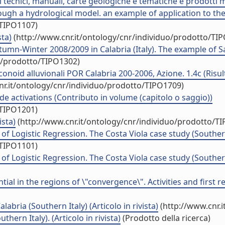
 tecnici, manuali, carte geologiche e tematiche e prodotti m
ugh a hydrological model. an example of application to the U
/TIPO1107)
sta)
(http://www.cnr.it/ontology/cnr/individuo/prodotto/TI
n-Winter 2008/2009 in Calabria (Italy). The example of San
uo/prodotto/TIPO1302)
conoid alluvionali POR Calabria 200-2006, Azione. 1.4c (Risult
nr.it/ontology/cnr/individuo/prodotto/TIPO1709)
e activations (Contributo in volume (capitolo o saggio))
/TIPO1201)
ista)
(http://www.cnr.it/ontology/cnr/individuo/prodotto/T
f Logistic Regression. The Costa Viola case study (Southern Ca
/TIPO1101)
f Logistic Regression. The Costa Viola case study (Southern C
l in the regions of \"convergence\". Activities and first res
labria (Southern Italy) (Articolo in rivista)
(http://www.cnr.
hern Italy). (Articolo in rivista)
(Prodotto della ricerca)