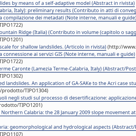
ides by means of a self-adaptive model (Abstract in rivista)
a, Italy): preliminary results (Contributo in atti di conve
a compilazione dei metadati (Note interne, manuali e guide
/TIPO1722)
ountain Ridge (Italia) (Contributo in volume (capitolo o sagg
/TIPO1201)
cale for shallow landslides. (Articolo in rivista)
(http://www.
 connessione ai servizi GIS (Note interne, manuali e guide)
/TIPO1722)
erme Caronte (Lamezia Terme-Calabria, Italy) (Abstract/Poste
/TIPO1302)
ed landslides. An application of GA-SAKe to the Acri case stu
uo/prodotto/TIPO1304)
 suoli negli studi sul processo di desertificazione: applicaz
prodotto/TIPO1201)
in Northern Calabria: the 28 January 2009 slope movement at 
bria: geomorphological and hydrological aspects (Abstract/Po
/TIPO1107)