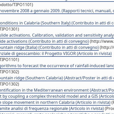
rodotto/TIPO1101)
 novembre 2008 a gennaio 2009. (Rapporti tecnici, manuali, 
nditions in Calabria (Southern Italy) (Contributo in atti di
/TIPO1301)
ide activations. Calibration, validation and sensitivity analys
de activations (Contributo in atti di convegno)
(http://www.
untain ridge (Italia) (Contributo in atti di convegno)
(http:/
iale di geoscambio: il Progetto VIGOR (Articolo in rivista)
/TIPO1101)
orithms to forecast the occurrence of rainfall-induced lands
/TIPO1302)
mountain ridge (Southern Calabria) (Abstract/Poster in atti d
/TIPO1302)
ntification in the Mediterranean environment (Abstract/Post
 by coupling a complex threshold model and a GIS (Articolo 
ge slope movement in northern Calabria (Articolo in rivista)
(
mite analisi di frequenza regionale (Articolo in rivista)
(Prod