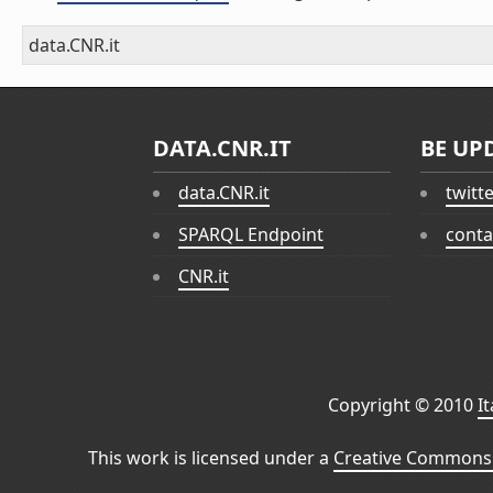
data.CNR.it
DATA.CNR.IT
BE UP
data.CNR.it
twitt
SPARQL Endpoint
conta
CNR.it
Copyright © 2010
I
This work is licensed under a
Creative Commons 