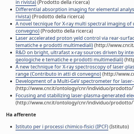
in rivista)
(Prodotto della ricerca)
Differential absorption imaging for elemental analysi
rivista)
(Prodotto della ricerca)
A novel tecnique for X-ray multi spectral imaging of 
convegno)
(Prodotto della ricerca)
Laser accelerated proton yeld control via rear-surfac
tematiche e prodotti multimediali)
(http://www.cnr.i
R&D on bright, ultrafast x-ray sources driven by int
geologiche e tematiche e prodotti multimediali)
(htt
A new technique for X-ray spectroscopy of laser-pla
range (Contributo in atti di convegno)
(http://www.c
Development of a Multi-GeV spectrometer for laser-p
(http://www.cnr.it/ontology/cnr/individuo/prodotto
Focusing and stabilizing laser-plasma-generated elec
(http://www.cnr.it/ontology/cnr/individuo/prodotto
Ha afferente
Istituto per i processi chimico-fisici (IPCF)
(Istituto)