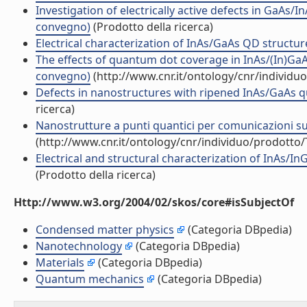
Investigation of electrically active defects in GaA
convegno)
(Prodotto della ricerca)
Electrical characterization of InAs/GaAs QD struct
The effects of quantum dot coverage in InAs/(In)G
convegno)
(http://www.cnr.it/ontology/cnr/individ
Defects in nanostructures with ripened InAs/GaAs q
ricerca)
Nanostrutture a punti quantici per comunicazioni s
(http://www.cnr.it/ontology/cnr/individuo/prodotto
Electrical and structural characterization of InAs/I
(Prodotto della ricerca)
Http://www.w3.org/2004/02/skos/core#isSubjectOf
Condensed matter physics
(Categoria DBpedia)
Nanotechnology
(Categoria DBpedia)
Materials
(Categoria DBpedia)
Quantum mechanics
(Categoria DBpedia)