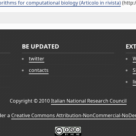
orithms for computational biology (Articolo in rivista)
(http:
BE UPDATED
EX
twitter
W
contacts
S
l
Copyright © 2010
Italian National Research Council
der a
Creative Commons Attribution-NonCommercial-NoDeri