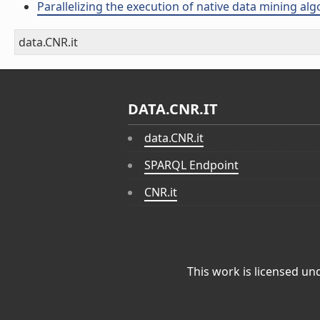
Parallelizing the execution of native data mining alg
data.CNR.it
DATA.CNR.IT
data.CNR.it
SPARQL Endpoint
CNR.it
This work is licensed un