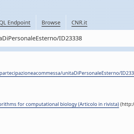
QL Endpoint
Browse
CNR.it
itaDiPersonaleEsterno/ID23338
nale-partecipazioneacommessa/unitaDiPersonaleEsterno/
orithms for computational biology (Articolo in rivista)
(http: