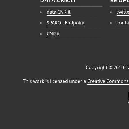
DATA.CNR.IT
BE UP
data.CNR.it
twitt
SPARQL Endpoint
conta
CNR.it
Copyright © 2010
I
This work is licensed under a
Creative Commons 