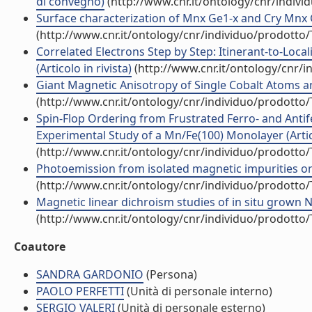
di convegno)
(http://www.cnr.it/ontology/cnr/indiv
Surface characterization of Mnx Ge1-x and Cry Mnx G
(http://www.cnr.it/ontology/cnr/individuo/prodotto
Correlated Electrons Step by Step: Itinerant-to-Local
(Articolo in rivista)
(http://www.cnr.it/ontology/cnr/
Giant Magnetic Anisotropy of Single Cobalt Atoms and
(http://www.cnr.it/ontology/cnr/individuo/prodotto
Spin-Flop Ordering from Frustrated Ferro- and Anti
Experimental Study of a Mn/Fe(100) Monolayer (Artico
(http://www.cnr.it/ontology/cnr/individuo/prodotto
Photoemission from isolated magnetic impurities o
(http://www.cnr.it/ontology/cnr/individuo/prodotto
Magnetic linear dichroism studies of in situ grown NiO
(http://www.cnr.it/ontology/cnr/individuo/prodotto
Coautore
SANDRA GARDONIO
(Persona)
PAOLO PERFETTI
(Unità di personale interno)
SERGIO VALERI
(Unità di personale esterno)