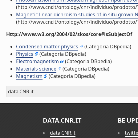
(http://www.cnr.it/ontology/cnr/individuo/prodotto
Magnetic linear dichroism studies of in situ grown NiO
(http://www.cnr.it/ontology/cnr/individuo/prodotto
Http://www.w3.org/2004/02/skos/core#isSubjectOf
Condensed matter physics
(Categoria DBpedia)
Physics
(Categoria DBpedia)
Electromagnetism
(Categoria DBpedia)
Materials science
(Categoria DBpedia)
Magnetism
(Categoria DBpedia)
data.CNR.it
DATA.CNR.IT
BE UP
data.CNR.it
twitt