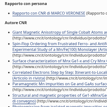
Rapporto con persona
Rapporto con CNR di MARCO VERONESE
(Rapporto 
Autore CNR
Giant Magnetic Anisotropy of Single Cobalt Atoms and
(http://www.cnr.it/ontology/cnr/individuo/prodotto
Spin-Flop Ordering from Frustrated Ferro- and Anti
Experimental Study of a Mn/Fe(100) Monolayer (Artico
(http://www.cnr.it/ontology/cnr/individuo/prodotto
Surface characterization of Mnx Ge1-x and Cry Mnx G
(http://www.cnr.it/ontology/cnr/individuo/prodotto
Correlated Electrons Step by Step: Itinerant-to-Local
(Articolo in rivista)
(http://www.cnr.it/ontology/cnr/
Paramagnetic Mn impurities on Ge and GaAs surfaces 
(http://www.cnr.it/ontology/cnr/individuo/prodotto
Structural and magnetic properties of Ge1-xMnx/Ge(
di convegno)
(http://www.cnr.it/ontology/cnr/indiv
Photoemission from isolated magnetic impurities o