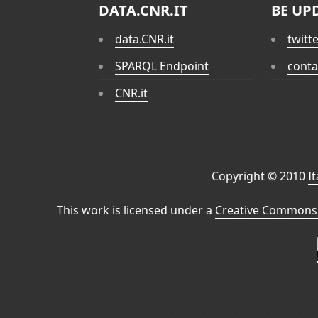
DATA.CNR.IT
BE UP
data.CNR.it
twitt
SPARQL Endpoint
conta
CNR.it
Copyright © 2010
I
This work is licensed under a
Creative Commons 