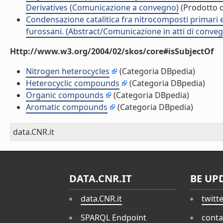
Derivatives (Comunicazione a convegno)
(Prodotto d
Condensazione catalitica fra nitrocomposti primari e di
furossani. (Abstract/Comunicazione in atti di conve
Http://www.w3.org/2004/02/skos/core#isSubjectOf
Nitrogen heterocycles
(Categoria DBpedia)
Heterocyclic compounds
(Categoria DBpedia)
Organic compounds
(Categoria DBpedia)
Aromatic compounds
(Categoria DBpedia)
data.CNR.it
DATA.CNR.IT
BE UP
data.CNR.it
twitt
SPARQL Endpoint
conta