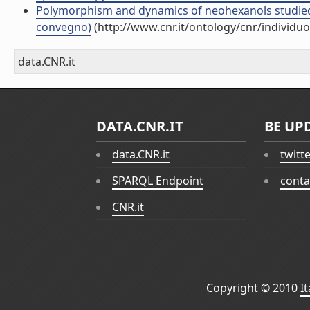
Polymorphism and dynamics of neohexanols studied by
convegno)
(http://www.cnr.it/ontology/cnr/individ
data.CNR.it
DATA.CNR.IT
BE UP
data.CNR.it
twitt
SPARQL Endpoint
conta
CNR.it
Copyright © 2010
I