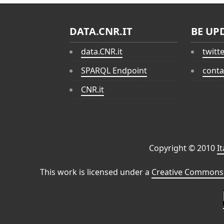
DATA.CNR.IT
BE UP
data.CNR.it
twitt
SPARQL Endpoint
conta
CNR.it
Copyright © 2010
I
This work is licensed under a
Creative Commons 