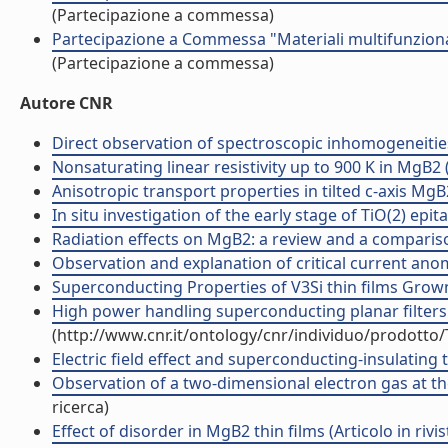
(Partecipazione a commessa)
Partecipazione a Commessa "Materiali multifunzionali
(Partecipazione a commessa)
Autore CNR
Direct observation of spectroscopic inhomogeneities
Nonsaturating linear resistivity up to 900 K in MgB2 (A
Anisotropic transport properties in tilted c-axis MgB2 
In situ investigation of the early stage of TiO(2) epita
Radiation effects on MgB2: a review and a compariso
Observation and explanation of critical current ano
Superconducting Properties of V3Si thin films Grown b
High power handling superconducting planar filters f
(http://www.cnr.it/ontology/cnr/individuo/prodotto
Electric field effect and superconducting-insulating t
Observation of a two-dimensional electron gas at the
ricerca)
Effect of disorder in MgB2 thin films (Articolo in rivis