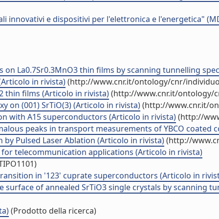
 innovativi e dispositivi per l'elettronica e l'energetica"
 on La0.7Sr0.3MnO3 thin films by scanning tunnelling spectr
rticolo in rivista)
(http://www.cnr.it/ontology/cnr/individ
thin films (Articolo in rivista)
(http://www.cnr.it/ontology/
xy on (001) SrTiO(3) (Articolo in rivista)
(http://www.cnr.it/o
n with A15 superconductors (Articolo in rivista)
(http://www
malous peaks in transport measurements of YBCO coated con
y Pulsed Laser Ablation (Articolo in rivista)
(http://www.cn
or telecommunication applications (Articolo in rivista)
/TIPO1101)
ransition in '123' cuprate superconductors (Articolo in rivis
 surface of annealed SrTiO3 single crystals by scanning tunn
ta)
(Prodotto della ricerca)