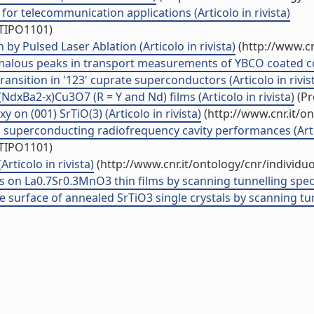
or telecommunication applications (Articolo in rivista)
/TIPO1101)
y Pulsed Laser Ablation (Articolo in rivista)
(http://www.cn
malous peaks in transport measurements of YBCO coated con
ransition in '123' cuprate superconductors (Articolo in rivis
dxBa2-x)Cu3O7 (R = Y and Nd) films (Articolo in rivista)
(Pr
xy on (001) SrTiO(3) (Articolo in rivista)
(http://www.cnr.it/o
 superconducting radiofrequency cavity performances (Artic
/TIPO1101)
rticolo in rivista)
(http://www.cnr.it/ontology/cnr/individ
 on La0.7Sr0.3MnO3 thin films by scanning tunnelling spectr
 surface of annealed SrTiO3 single crystals by scanning tunn