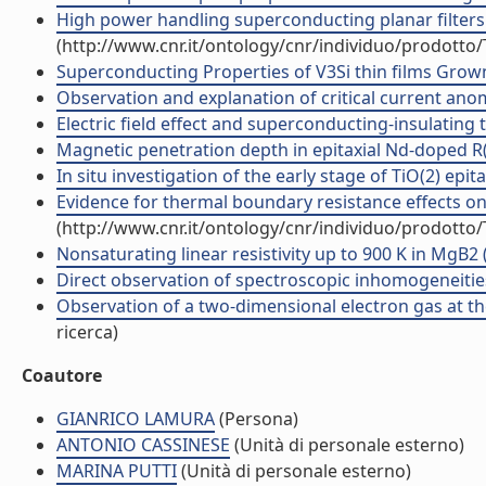
High power handling superconducting planar filters f
(http://www.cnr.it/ontology/cnr/individuo/prodotto
Superconducting Properties of V3Si thin films Grown b
Observation and explanation of critical current ano
Electric field effect and superconducting-insulating t
Magnetic penetration depth in epitaxial Nd-doped R(N
In situ investigation of the early stage of TiO(2) epita
Evidence for thermal boundary resistance effects on
(http://www.cnr.it/ontology/cnr/individuo/prodotto
Nonsaturating linear resistivity up to 900 K in MgB2 (A
Direct observation of spectroscopic inhomogeneities
Observation of a two-dimensional electron gas at the
ricerca)
Coautore
GIANRICO LAMURA
(Persona)
ANTONIO CASSINESE
(Unità di personale esterno)
MARINA PUTTI
(Unità di personale esterno)