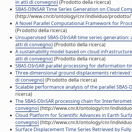
in atti di convegno)
(Prodotto della ricerca)
SBAS-DINSAR Time Series Generation on Cloud Compu
(http://www.cnr.it/ontology/cnr/individuo/prodotto
A Novel Parallel Computational Framework for Proces
(Prodotto della ricerca)
Unsupervised SBAS-DInSAR time series generation: a 
atti di convegno)
(Prodotto della ricerca)
A sustainability model based on cloud infrastructur
atti di convegno)
(Prodotto della ricerca)
SBAS-DInSAR parallel processing for deformation time
Three-dimensional ground displacements retrieved f
di convegno)
(Prodotto della ricerca)
Scalable performance analysis of the parallel SBAS-
ricerca)
The SBAS-DInSAR processing chain for Interferometri
convegno)
(http://www.cnr.it/ontology/cnr/individ
Cloud Platform for Scientific Advances in Earth Surfa
convegno)
(http://www.cnr.it/ontology/cnr/individ
Surface Displacement Time Series Retrieved by Fully