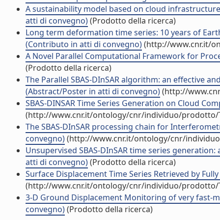
A sustainability model based on cloud infrastructur
atti di convegno)
(Prodotto della ricerca)
Long term deformation time series: 10 years of Ea
(Contributo in atti di convegno)
(http://www.cnr.it/o
A Novel Parallel Computational Framework for Proces
(Prodotto della ricerca)
The Parallel SBAS-DInSAR algorithm: an effective and
(Abstract/Poster in atti di convegno)
(http://www.cnr
SBAS-DINSAR Time Series Generation on Cloud Compu
(http://www.cnr.it/ontology/cnr/individuo/prodotto
The SBAS-DInSAR processing chain for Interferometri
convegno)
(http://www.cnr.it/ontology/cnr/individ
Unsupervised SBAS-DInSAR time series generation: a 
atti di convegno)
(Prodotto della ricerca)
Surface Displacement Time Series Retrieved by Fully
(http://www.cnr.it/ontology/cnr/individuo/prodotto
3-D Ground Displacement Monitoring of very fast-mo
convegno)
(Prodotto della ricerca)