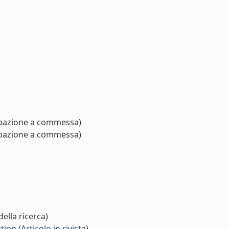
pazione a commessa)
pazione a commessa)
ella ricerca)
on (Articolo in rivista)