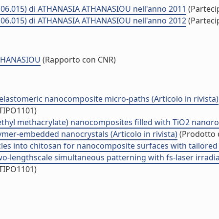
06.015) di ATHANASIA ATHANASIOU nell'anno 2011
(Parteci
06.015) di ATHANASIA ATHANASIOU nell'anno 2012
(Parteci
ATHANASIOU
(Rapporto con CNR)
ed elastomeric nanocomposite micro-paths (Articolo in rivista)
/TIPO1101)
hyl methacrylate) nanocomposites filled with TiO2 nanorods 
ymer-embedded nanocrystals (Articolo in rivista)
(Prodotto d
les into chitosan for nanocomposite surfaces with tailored we
o-lengthscale simultaneous patterning with fs-laser irradiati
/TIPO1101)