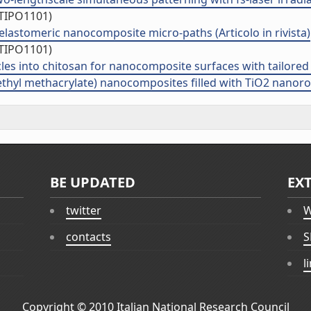
/TIPO1101)
ed elastomeric nanocomposite micro-paths (Articolo in rivista)
/TIPO1101)
les into chitosan for nanocomposite surfaces with tailored we
hyl methacrylate) nanocomposites filled with TiO2 nanorods 
BE UPDATED
EX
twitter
W
contacts
S
l
Copyright © 2010
Italian National Research Council