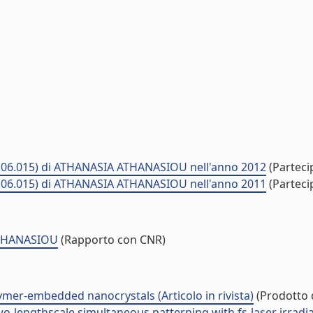
06.015) di ATHANASIA ATHANASIOU nell'anno 2012
(Parteci
06.015) di ATHANASIA ATHANASIOU nell'anno 2011
(Parteci
ATHANASIOU
(Rapporto con CNR)
ymer-embedded nanocrystals (Articolo in rivista)
(Prodotto d
o-lengthscale simultaneous patterning with fs-laser irradiati