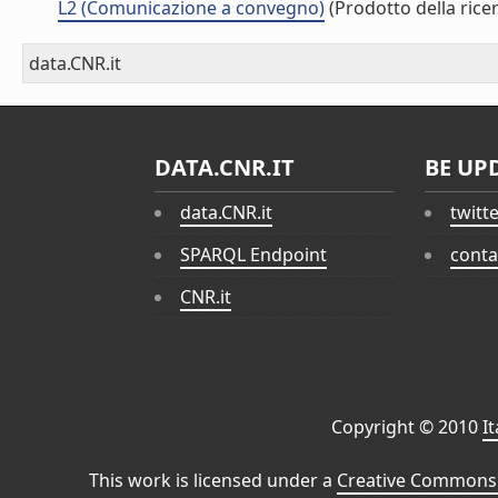
L2 (Comunicazione a convegno)
(Prodotto della rice
data.CNR.it
DATA.CNR.IT
BE UP
data.CNR.it
twitt
SPARQL Endpoint
conta
CNR.it
Copyright © 2010
I
This work is licensed under a
Creative Commons 