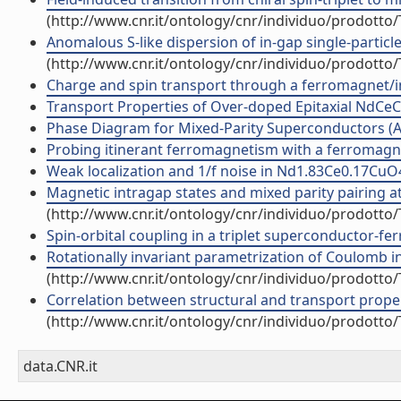
(http://www.cnr.it/ontology/cnr/individuo/prodotto
Anomalous S-like dispersion of in-gap single-particle
(http://www.cnr.it/ontology/cnr/individuo/prodotto
Charge and spin transport through a ferromagnet/ins
Transport Properties of Over-doped Epitaxial NdCeCuO
Phase Diagram for Mixed-Parity Superconductors (Art
Probing itinerant ferromagnetism with a ferromagnet
Weak localization and 1/f noise in Nd1.83Ce0.17CuO4+?
Magnetic intragap states and mixed parity pairing at 
(http://www.cnr.it/ontology/cnr/individuo/prodotto
Spin-orbital coupling in a triplet superconductor-fer
Rotationally invariant parametrization of Coulomb int
(http://www.cnr.it/ontology/cnr/individuo/prodotto
Correlation between structural and transport properti
(http://www.cnr.it/ontology/cnr/individuo/prodotto
data.CNR.it