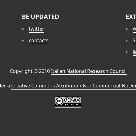
BE UPDATED
EX
twitter
W
contacts
S
l
Copyright © 2010
Italian National Research Council
der a
Creative Commons Attribution-NonCommercial-NoDeri