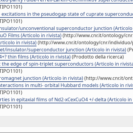
/TIPO1101)
 excitations in the pseudogap state of cuprate superconducto
/TIPO1101)
ulator/unconventional superconductor junction (Articolo i
 Films (Articolo in rivista)
(http://www.cnr.it/ontology/cn
icolo in rivista)
(http://www.cnr.it/ontology/cnr/individuo
/insulator/superconductor junction (Articolo in rivista)
(Pr
 thin films (Articolo in rivista)
(Prodotto della ricerca)
the edge of spin-triplet superconductors (Articolo in rivist
/TIPO1101)
romagnet junction (Articolo in rivista)
(http://www.cnr.it/on
eractions in multi- orbital Hubbard models (Articolo in rivi
/TIPO1101)
es in epitaxial films of Nd2-xCexCuO4 +/-delta (Articolo in r
/TIPO1101)