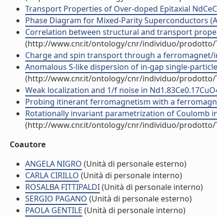
Transport Properties of Over-doped Epitaxial NdCeCuO
Phase Diagram for Mixed-Parity Superconductors (Art
Correlation between structural and transport properti
(http://www.cnr.it/ontology/cnr/individuo/prodotto
Charge and spin transport through a ferromagnet/ins
Anomalous S-like dispersion of in-gap single-particle
(http://www.cnr.it/ontology/cnr/individuo/prodotto
Weak localization and 1/f noise in Nd1.83Ce0.17CuO4+?
Probing itinerant ferromagnetism with a ferromagnet
Rotationally invariant parametrization of Coulomb int
(http://www.cnr.it/ontology/cnr/individuo/prodotto
Coautore
ANGELA NIGRO
(Unità di personale esterno)
CARLA CIRILLO
(Unità di personale interno)
ROSALBA FITTIPALDI
(Unità di personale interno)
SERGIO PAGANO
(Unità di personale esterno)
PAOLA GENTILE
(Unità di personale interno)