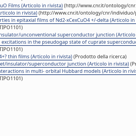
 Films (Articolo in rivista)
(http://www.cnr.it/ontology/cn
icolo in rivista)
(http://www.cnr.it/ontology/cnr/individuo
es in epitaxial films of Nd2-xCexCuO4 +/-delta (Articolo in r
/TIPO1101)
ulator/unconventional superconductor junction (Articolo i
 excitations in the pseudogap state of cuprate superconducto
/TIPO1101)
 thin films (Articolo in rivista)
(Prodotto della ricerca)
/insulator/superconductor junction (Articolo in rivista)
(Pr
eractions in multi- orbital Hubbard models (Articolo in rivi
/TIPO1101)