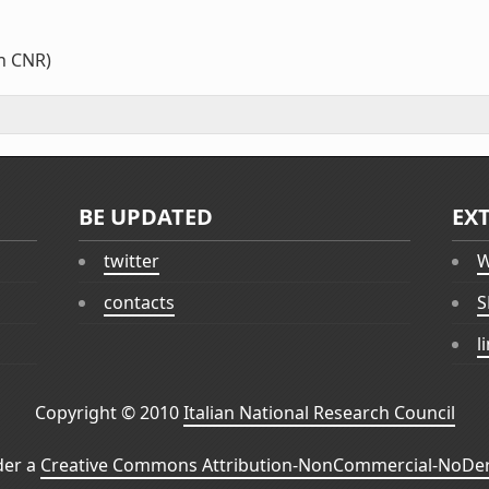
n CNR)
BE UPDATED
EX
twitter
W
contacts
S
l
Copyright © 2010
Italian National Research Council
der a
Creative Commons Attribution-NonCommercial-NoDeri