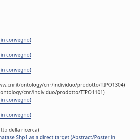
r in convegno)
r in convegno)
r in convegno)
ww.cnr.it/ontology/cnr/individuo/prodotto/TIPO1304)
t/ontology/cnr/individuo/prodotto/TIPO1101)
r in convegno)
r in convegno)
to della ricerca)
atase Shp1 as a direct target (Abstract/Poster in