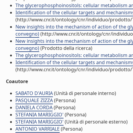
The glycerophosphoinositols: cellular metabolism a
Identification of the cellular targets and mechanism
(http://www.cnr.it/ontology/cnr/individuo/prodotto
New insights into the mechanism of action of the gly
convegno)
(http://www.cnr.it/ontology/cnr/individ
New insights into the mechanism of action of the gly
convegno)
(Prodotto della ricerca)
The glycerophosphoinositols: cellular metabolism and 
Identification of the cellular targets and mechanism
(http://www.cnr.it/ontology/cnr/individuo/prodotto
Coautore
SABATO D'AURIA
(Unità di personale interno)
PASQUALE ZIZZA
(Persona)
DANIELA CORDA
(Persona)
STEFANIA MARIGGIO'
(Persona)
STEFANIA MARIGGIO'
(Unità di personale esterno)
ANTONIO VARRIALE
(Persona)