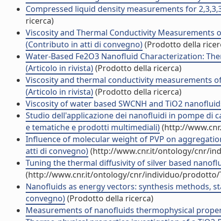
Compressed liquid density measurements for 2,3,3,3-t
ricerca)
Viscosity and Thermal Conductivity Measurements 
(Contributo in atti di convegno)
(Prodotto della ricer
Water-Based Fe2O3 Nanofluid Characterization: The
(Articolo in rivista)
(Prodotto della ricerca)
Viscosity and thermal conductivity measurements of
(Articolo in rivista)
(Prodotto della ricerca)
Viscosity of water based SWCNH and TiO2 nanofluids (
Studio dell'applicazione dei nanofluidi in pompe di 
e tematiche e prodotti multimediali)
(http://www.cnr
Influence of molecular weight of PVP on aggregation 
atti di convegno)
(http://www.cnr.it/ontology/cnr/i
Tuning the thermal diffusivity of silver based nanoflu
(http://www.cnr.it/ontology/cnr/individuo/prodotto
Nanofluids as energy vectors: synthesis methods, sta
convegno)
(Prodotto della ricerca)
Measurements of nanofluids thermophysical properti