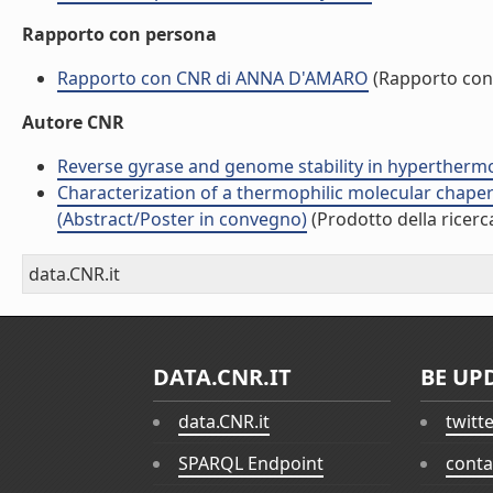
Rapporto con persona
Rapporto con CNR di ANNA D'AMARO
(Rapporto con
Autore CNR
Reverse gyrase and genome stability in hyperthermoph
Characterization of a thermophilic molecular chaper
(Abstract/Poster in convegno)
(Prodotto della ricerc
data.CNR.it
DATA.CNR.IT
BE UP
data.CNR.it
twitt
SPARQL Endpoint
conta