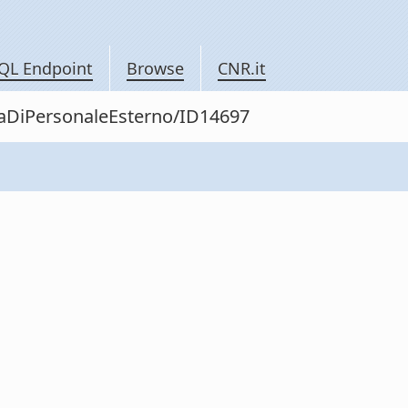
QL Endpoint
Browse
CNR.it
itaDiPersonaleEsterno/ID14697