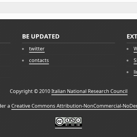
BE UPDATED
EX
twitter
W
contacts
S
l
Copyright © 2010
Italian National Research Council
der a
Creative Commons Attribution-NonCommercial-NoDeri