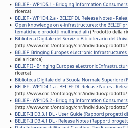
BELIEF - WP1D5.1 - Bridging Information Consumers & 
ricerca)
BELIEF - WP1D4.2.a - BELIEF DL Release Notes - Release
Open knowledge on e-infrastructures: the BELIEF proje
tematiche e prodotti multimediali)
(Prodotto della ri
Biblioteca Digitale del Servizio Bibliotecario dellUniv
(http://www.cnr.it/ontology/cnr/individuo/prodotto
BELIEF  Bringing Europes eLectronic Infrastructures
della ricerca)
BELIEF II - Bringing Europes eLectronic Infrastructur
ricerca)
Biblioteca Digitale della Scuola Normale Superiore (P
BELIEF - WP1D4.1.a - BELIEF DL Release Notes - Release
(http://www.cnr.it/ontology/cnr/individuo/prodotto
BELIEF - WP1D5.2 - Bridging Information Consumers & 
(http://www.cnr.it/ontology/cnr/individuo/prodotto
BELIEF-II D3.3.1 DL - User Guide (Rapporti progetti di
BELIEF-II D3.4.1 DL - Release Notes (Rapporti progetti
Data Interoperability and Curation: The European Fi