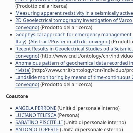
(Prodotto della ricerca)
Measuring apparent resistivity in a seismically active 
2D Geoelectrical tomography investigation of Varco d
convegno)
(Prodotto della ricerca)
Geophysical approach for emergency management of l
Italy). (Abstract/Poster in atti di convegno)
(Prodotto 
Recent Results in Geoelectrical Studies od a Seismic 
convegno)
(http://www.cnr.it/ontology/cnr/individ
Anomalous pattern of geochemical data recorded in the
rivista)
(http://www.cnr.it/ontology/cnr/individuo/p
Landslide monitoring by means of time-continuous 2
convegno)
(Prodotto della ricerca)
Coautore
ANGELA PERRONE
(Unità di personale interno)
LUCIANO TELESCA
(Persona)
SABATINO PISCITELLI
(Unità di personale interno)
ANTONIO LOPERTE
(Unità di personale esterno)