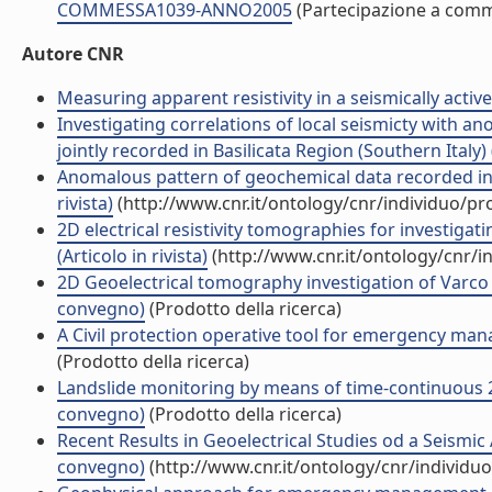
COMMESSA1039-ANNO2005
(Partecipazione a com
Autore CNR
Measuring apparent resistivity in a seismically active 
Investigating correlations of local seismicty with 
jointly recorded in Basilicata Region (Southern Italy) (
Anomalous pattern of geochemical data recorded in the
rivista)
(http://www.cnr.it/ontology/cnr/individuo/p
2D electrical resistivity tomographies for investigati
(Articolo in rivista)
(http://www.cnr.it/ontology/cnr/
2D Geoelectrical tomography investigation of Varco d
convegno)
(Prodotto della ricerca)
A Civil protection operative tool for emergency mana
(Prodotto della ricerca)
Landslide monitoring by means of time-continuous 2
convegno)
(Prodotto della ricerca)
Recent Results in Geoelectrical Studies od a Seismic 
convegno)
(http://www.cnr.it/ontology/cnr/individ