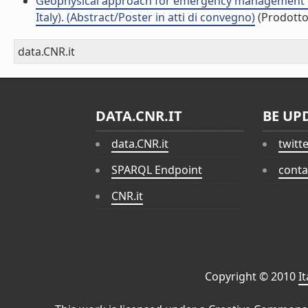
Geophysical approach for emergency management of l
Italy). (Abstract/Poster in atti di convegno)
(Prodotto 
data.CNR.it
DATA.CNR.IT
BE UP
data.CNR.it
twitt
SPARQL Endpoint
conta
CNR.it
Copyright © 2010
I