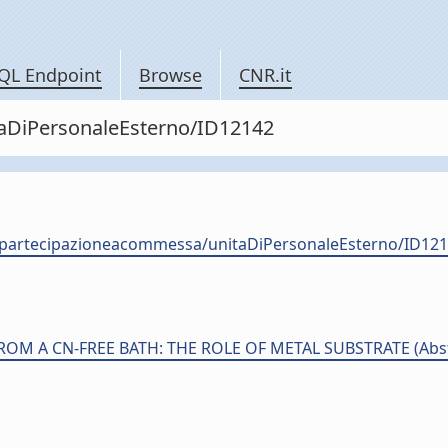
QL Endpoint
Browse
CNR.it
itaDiPersonaleEsterno/ID12142
nale-partecipazioneacommessa/unitaDiPersonaleEsterno/
A CN-FREE BATH: THE ROLE OF METAL SUBSTRATE (Abstrac