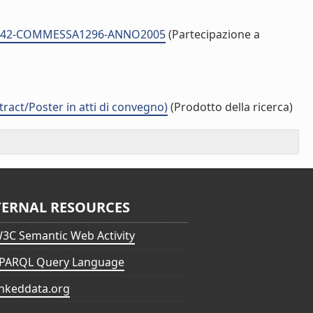
ID12142-COMMESSA1296-ANNO2005
(Partecipazione a
t/Poster in atti di convegno)
(Prodotto della ricerca)
TERNAL RESOURCES
3C Semantic Web Activity
PARQL Query Language
inkeddata.org