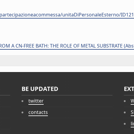
nale-partecipazioneacommessa/unitaDiPersonaleEsterno/
A CN-FREE BATH: THE ROLE OF METAL SUBSTRATE (Abstrac
BE UPDATED
EX
twitter
W
contacts
S
l