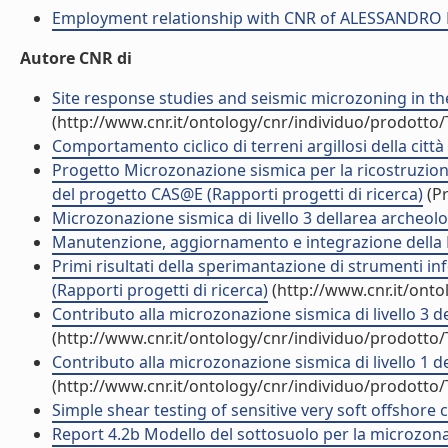
Employment relationship with CNR of ALESSANDRO
Autore CNR di
Site response studies and seismic microzoning in the mi
(http://www.cnr.it/ontology/cnr/individuo/prodotto
Comportamento ciclico di terreni argillosi della citt
Progetto Microzonazione sismica per la ricostruzione
del progetto CAS@E (Rapporti progetti di ricerca)
(Pr
Microzonazione sismica di livello 3 dellarea archeolo
Manutenzione, aggiornamento e integrazione della B
Primi risultati della sperimantazione di strumenti inf
(Rapporti progetti di ricerca)
(http://www.cnr.it/ont
Contributo alla microzonazione sismica di livello 3 de
(http://www.cnr.it/ontology/cnr/individuo/prodotto
Contributo alla microzonazione sismica di livello 1 de
(http://www.cnr.it/ontology/cnr/individuo/prodotto
Simple shear testing of sensitive very soft offshore cl
Report 4.2b Modello del sottosuolo per la microzonaz