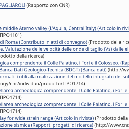
 PAGLIAROLI
(Rapporto con CNR)
ddle Aterno valley (L'Aquila, Central Italy) (Articolo in rivi
/TIPO1101)
à di Roma (Contributo in atti di convegno)
(Prodotto della ric
. Valutazione delle velocità delle onde di taglio (Vs) dalle e
odotto della ricerca)
gica comprendente il Colle Palatino, i Fori e il Colosseo. (Rap
anca Dati Geologico-Tecnica (BDGT) (Banca dati)
(http://w
ormatici utili alla realizzazione del modello integrato del s
ology/cnr/individuo/prodotto/TIPO1714)
llarea archeologica comprendente il Colle Palatino, i Fori e 
/TIPO1714)
llarea archeologica comprendente il Colle Palatino, i Fori e 
/TIPO1714)
ay for wide strain range (Articolo in rivista)
(Prodotto della 
ione sismica (Rapporti progetti di ricerca)
(http://www.cnr