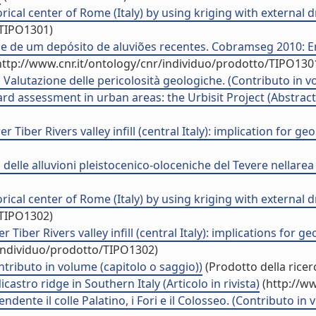
ical center of Rome (Italy) by using kriging with external dr
/TIPO1301)
que de um depósito de aluviões recentes. Cobramseg 2010: 
ttp://www.cnr.it/ontology/cnr/individuo/prodotto/TIPO130
 Valutazione delle pericolosità geologiche. (Contributo in v
ard assessment in urban areas: the Urbisit Project (Abstrac
 Tiber Rivers valley infill (central Italy): implication for 
 delle alluvioni pleistocenico-oloceniche del Tevere nellarea 
rical center of Rome (Italy) by using kriging with external dr
/TIPO1302)
 Tiber Rivers valley infill (central Italy): implications fo
/individuo/prodotto/TIPO1302)
tributo in volume (capitolo o saggio))
(Prodotto della ricer
astro ridge in Southern Italy (Articolo in rivista)
(http://ww
dente il colle Palatino, i Fori e il Colosseo. (Contributo in 