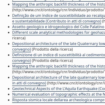
Mapping the anthropic backfill thickness of the histor
(http://www.cnr.it/ontology/cnr/individuo/prodotto
Definição de um índice de suscetibilidade ao recal
e sustentabilidade (Contributo in atti di convegno)
(h
Assetto geologico e idrogeologico del Colle Palatino 
Different scale analytical methodologies for geohaz
ricerca)
Depositional architecture of the late Quaternary lower
convegno)
(Prodotto della ricerca)
Definizione di un indice di suscettibilità al cedimento
convegno)
(Prodotto della ricerca)
Mapping the anthropic backfill thickness of the histo
(http://www.cnr.it/ontology/cnr/individuo/prodotto
Depositional architecture of the late quaternary lower
in atti di convegno)
(http://www.cnr.it/ontology/cnr
Geotechnical Aspects of the L'Aquila Earthquake (Con
Numerical evaluation of topographic effects at the Nic
Risposta sismica locale dellarea archeologica compren