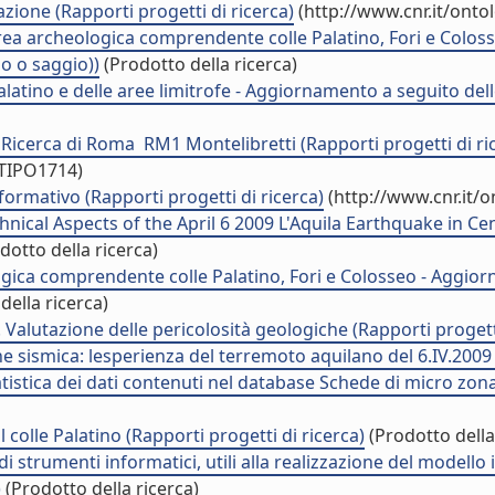
azione (Rapporti progetti di ricerca)
(http://www.cnr.it/ont
rea archeologica comprendente colle Palatino, Fori e Colosse
o o saggio))
(Prodotto della ricerca)
e Palatino e delle aree limitrofe - Aggiornamento a seguito 
 Ricerca di Roma  RM1 Montelibretti (Rapporti progetti di ri
/TIPO1714)
formativo (Rapporti progetti di ricerca)
(http://www.cnr.it/
cal Aspects of the April 6 2009 L'Aquila Earthquake in Centr
dotto della ricerca)
ologica comprendente colle Palatino, Fori e Colosseo - Aggi
della ricerca)
Valutazione delle pericolosità geologiche (Rapporti progetti
ne sismica: lesperienza del terremoto aquilano del 6.IV.2009
atistica dei dati contenuti nel database Schede di micro zona
 colle Palatino (Rapporti progetti di ricerca)
(Prodotto della
di strumenti informatici, utili alla realizzazione del modello
)
(Prodotto della ricerca)