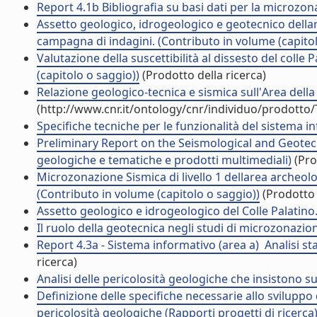
Report 4.1b Bibliografia su basi dati per la microzon
Assetto geologico, idrogeologico e geotecnico della
campagna di indagini. (Contributo in volume (capitol
Valutazione della suscettibilità al dissesto del coll
(capitolo o saggio))
(Prodotto della ricerca)
Relazione geologico-tecnica e sismica sull'Area della
(http://www.cnr.it/ontology/cnr/individuo/prodotto
Specifiche tecniche per le funzionalità del sistema in
Preliminary Report on the Seismological and Geotechni
geologiche e tematiche e prodotti multimediali)
(Pro
Microzonazione Sismica di livello 1 dellarea arche
(Contributo in volume (capitolo o saggio))
(Prodotto 
Assetto geologico e idrogeologico del Colle Palatino. 
Il ruolo della geotecnica negli studi di microzonazio
Report 4.3a - Sistema informativo (area a)  Analisi st
ricerca)
Analisi delle pericolosità geologiche che insistono sul
Definizione delle specifiche necessarie allo sviluppo 
pericolosità geologiche (Rapporti progetti di ricerca