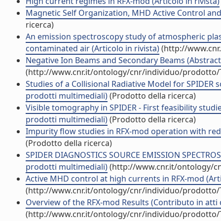
High current regimes in RFX-mod (Articolo in rivista)
Magnetic Self Organization, MHD Active Control and 
ricerca)
An emission spectroscopy study of atmospheric pl
contaminated air (Articolo in rivista)
(http://www.cnr
Negative Ion Beams and Secondary Beams (Abstract/P
(http://www.cnr.it/ontology/cnr/individuo/prodotto
Studies of a Collisional Radiative Model for SPIDER 
prodotti multimediali)
(Prodotto della ricerca)
Visible tomography in SPIDER - First feasibility stud
prodotti multimediali)
(Prodotto della ricerca)
Impurity flow studies in RFX-mod operation with red
(Prodotto della ricerca)
SPIDER DIAGNOSTICS SOURCE EMISSION SPECTROSCOPY
prodotti multimediali)
(http://www.cnr.it/ontology/c
Active MHD control at high currents in RFX-mod (Artic
(http://www.cnr.it/ontology/cnr/individuo/prodotto
Overview of the RFX-mod Results (Contributo in atti
(http://www.cnr.it/ontology/cnr/individuo/prodotto