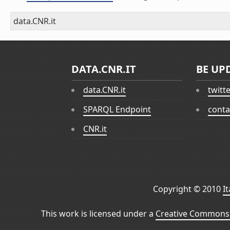
data.CNR.it
DATA.CNR.IT
BE UP
data.CNR.it
twitt
SPARQL Endpoint
conta
CNR.it
Copyright © 2010
I
This work is licensed under a
Creative Commons 