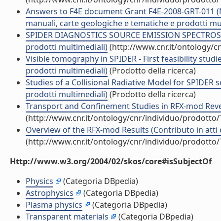
Answers to F4E document Grant F4E-2008-GRT-011 (NB
manuali, carte geologiche e tematiche e prodotti mul
SPIDER DIAGNOSTICS SOURCE EMISSION SPECTROSCOPY
prodotti multimediali)
(http://www.cnr.it/ontology/c
Visible tomography in SPIDER - First feasibility stud
prodotti multimediali)
(Prodotto della ricerca)
Studies of a Collisional Radiative Model for SPIDER 
prodotti multimediali)
(Prodotto della ricerca)
Transport and Confinement Studies in RFX-mod Rever
(http://www.cnr.it/ontology/cnr/individuo/prodotto
Overview of the RFX-mod Results (Contributo in atti
(http://www.cnr.it/ontology/cnr/individuo/prodotto
Http://www.w3.org/2004/02/skos/core#isSubjectOf
Physics
(Categoria DBpedia)
Astrophysics
(Categoria DBpedia)
Plasma physics
(Categoria DBpedia)
Transparent materials
(Categoria DBpedia)