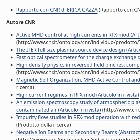
Rapporto con CNR di ERICA GAZZA
(Rapporto con C
Autore CNR
Active MHD control at high currents in RFX-mod (Artic
(http://www.cnr.it/ontology/cnr/individuo/prodotto
The ITER full size plasma source device design (Articol
Fast optical spectrometer for the charge exchange di
High density physics in reversed field pinches: compa
(http://www.cnr.it/ontology/cnr/individuo/prodotto
Magnetic Self Organization, MHD Active Control and 
ricerca)
High current regimes in RFX-mod (Articolo in rivista)
An emission spectroscopy study of atmospheric pl
contaminated air (Articolo in rivista)
(http://www.cnr
Impurity flow studies in RFX-mod operation with red
(Prodotto della ricerca)
Negative Ion Beams and Secondary Beams (Abstract/P
(http://www.cnr.it/ontology/cnr/individuo/prodotto