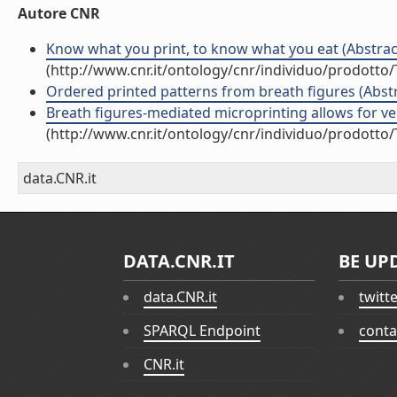
Autore CNR
Know what you print, to know what you eat (Abstract
(http://www.cnr.it/ontology/cnr/individuo/prodotto
Ordered printed patterns from breath figures (Abstr
Breath figures-mediated microprinting allows for vers
(http://www.cnr.it/ontology/cnr/individuo/prodotto
data.CNR.it
DATA.CNR.IT
BE UP
data.CNR.it
twitt
SPARQL Endpoint
conta
CNR.it