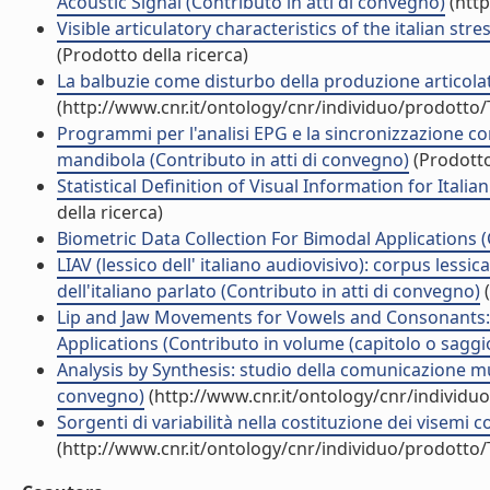
Acoustic Signal (Contributo in atti di convegno)
(http
Visible articulatory characteristics of the italian st
(Prodotto della ricerca)
La balbuzie come disturbo della produzione articolator
(http://www.cnr.it/ontology/cnr/individuo/prodotto
Programmi per l'analisi EPG e la sincronizzazione co
mandibola (Contributo in atti di convegno)
(Prodotto
Statistical Definition of Visual Information for Ital
della ricerca)
Biometric Data Collection For Bimodal Applications (
LIAV (lessico dell' italiano audiovisivo): corpus lessic
dell'italiano parlato (Contributo in atti di convegno)
(
Lip and Jaw Movements for Vowels and Consonants: 
Applications (Contributo in volume (capitolo o saggi
Analysis by Synthesis: studio della comunicazione 
convegno)
(http://www.cnr.it/ontology/cnr/individ
Sorgenti di variabilità nella costituzione dei visemi c
(http://www.cnr.it/ontology/cnr/individuo/prodotto