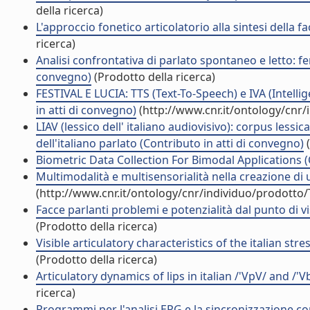
della ricerca)
L'approccio fonetico articolatorio alla sintesi della f
ricerca)
Analisi confrontativa di parlato spontaneo e letto: f
convegno)
(Prodotto della ricerca)
FESTIVAL E LUCIA: TTS (Text-To-Speech) e IVA (Intellige
in atti di convegno)
(http://www.cnr.it/ontology/cnr
LIAV (lessico dell' italiano audiovisivo): corpus lessic
dell'italiano parlato (Contributo in atti di convegno)
(
Biometric Data Collection For Bimodal Applications (
Multimodalità e multisensorialità nella creazione di u
(http://www.cnr.it/ontology/cnr/individuo/prodotto
Facce parlanti problemi e potenzialità dal punto di v
(Prodotto della ricerca)
Visible articulatory characteristics of the italian st
(Prodotto della ricerca)
Articulatory dynamics of lips in italian /'VpV/ and /
ricerca)
Programmi per l'analisi EPG e la sincronizzazione co