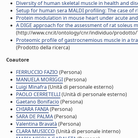
Diversity of human skeletal muscle in health and dise
Setup for human sera MALDI profiling: The case of rh
Protein modulation in mouse heart under acute and ch
A DIGE approach for the assessment of rat soleus mus
(http://www.cnr.it/ontology/cnr/individuo/prodotto
Proteomic profile of gastrocnemious muscle in a tra
(Prodotto della ricerca)
Coautore
FERRUCCIO FAZIO
(Persona)
MANUELA MORIGGI
(Persona)
Luigi Minafra
(Unità di personale esterno)
PAOLO CERRETELLI
(Unità di personale esterno)
Gaetano Bonifacio
(Persona)
CHIARA FANIA
(Persona)
SARA DE PALMA
(Persona)
Valentina Bravatà
(Persona)
CLARA MUSICCO
(Unità di personale interno)