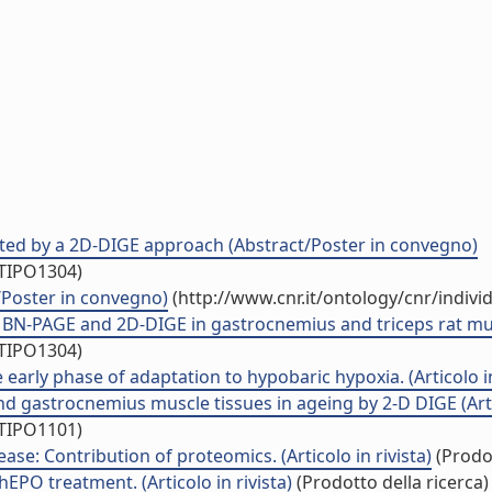
gated by a 2D-DIGE approach (Abstract/Poster in convegno)
/TIPO1304)
/Poster in convegno)
(http://www.cnr.it/ontology/cnr/indiv
 BN-PAGE and 2D-DIGE in gastrocnemius and triceps rat mus
/TIPO1304)
early phase of adaptation to hypobaric hypoxia. (Articolo in
nd gastrocnemius muscle tissues in ageing by 2-D DIGE (Artic
/TIPO1101)
ase: Contribution of proteomics. (Articolo in rivista)
(Prodot
EPO treatment. (Articolo in rivista)
(Prodotto della ricerca)