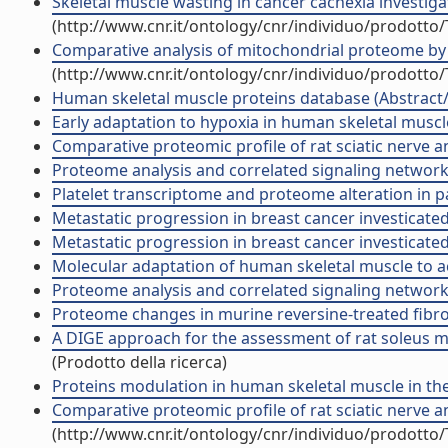
Skeletal muscle wasting in cancer cachexia investi
(http://www.cnr.it/ontology/cnr/individuo/prodotto
Comparative analysis of mitochondrial proteome by
(http://www.cnr.it/ontology/cnr/individuo/prodotto
Human skeletal muscle proteins database (Abstract
Early adaptation to hypoxia in human skeletal muscle
Comparative proteomic profile of rat sciatic nerve 
Proteome analysis and correlated signaling network 
Platelet transcriptome and proteome alteration in pa
Metastatic progression in breast cancer investicated 
Metastatic progression in breast cancer investicate
Molecular adaptation of human skeletal muscle to a
Proteome analysis and correlated signaling network 
Proteome changes in murine reversine-treated fibrob
A DIGE approach for the assessment of rat soleus mu
(Prodotto della ricerca)
Proteins modulation in human skeletal muscle in the 
Comparative proteomic profile of rat sciatic nerve a
(http://www.cnr.it/ontology/cnr/individuo/prodotto