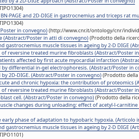
gated by a 2D-DIGE approach (Abstract/Poster in convegno)
/TIPO1304)
 BN-PAGE and 2D-DIGE in gastrocnemius and triceps rat mus
/TIPO1304)
/Poster in convegno)
(http://www.cnr.it/ontology/cnr/indiv
 (Abstract/Poster in atti di convegno)
(Prodotto della ricer
and gastrocnemius muscle tissues in ageing by 2-D DIGE (Ab
of reversine treated murine fibroblasts (Abstract/Poster i
tients affected by first acute myocardial infarction (Abstr
by differential in-gel electrophoresis. (Abstract/Poster in 
d by 2D-DIGE. (Abstract/Poster in convegno)
(Prodotto della 
cute and chronic hypoxia: the contribution of proteomics (
of reversine treated murine fibroblasts (Abstract/Poster i
last cell. (Abstract/Poster in convegno)
(Prodotto della ric
scle changes during unloading: effect of acetyl-l-carnitin
early phase of adaptation to hypobaric hypoxia. (Articolo in
nd gastrocnemius muscle tissues in ageing by 2-D DIGE (Artic
/TIPO1101)