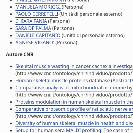
MANUELA MORIGGI
(Persona)
PAOLO CERRETELLI
(Unità di personale esterno)
CHIARA FANIA
(Persona)
SARA DE PALMA
(Persona)
DANIELE CAPITANIO
(Unità di personale esterno)
AGNESE VIGANO'
(Persona)
Autore CNR
Skeletal muscle wasting in cancer cachexia investi
(http://www.cnr.it/ontology/cnr/individuo/prodotto
Human skeletal muscle proteins database (Abstract
Comparative analysis of mitochondrial proteome by
(http://www.cnr.it/ontology/cnr/individuo/prodotto
Proteins modulation in human skeletal muscle in the 
Comparative proteomic profile of rat sciatic nerve a
(http://www.cnr.it/ontology/cnr/individuo/prodotto
Diversity of human skeletal muscle in health and dise
Setup for human sera MALDI profiling: The case of rh