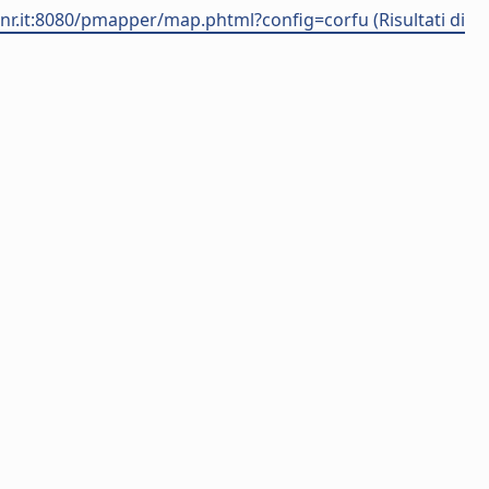
.cnr.it:8080/pmapper/map.phtml?config=corfu (Risultati di