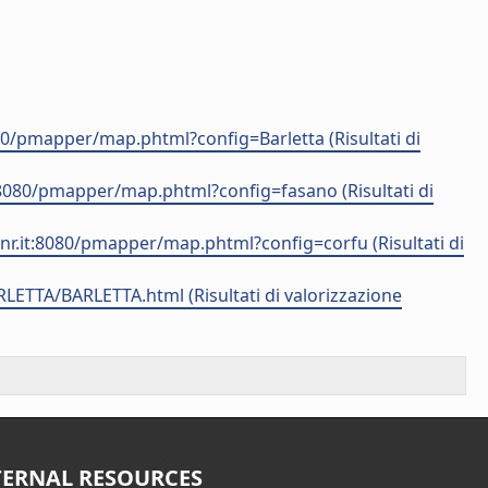
8080/pmapper/map.phtml?config=Barletta (Risultati di
.it:8080/pmapper/map.phtml?config=fasano (Risultati di
.cnr.it:8080/pmapper/map.phtml?config=corfu (Risultati di
ARLETTA/BARLETTA.html (Risultati di valorizzazione
TERNAL RESOURCES