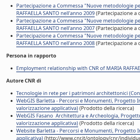
Partecipazione a Commessa "Nuove metodologie per l'a
RAFFAELLA SANTO nell'anno 2009
(Partecipazione a
Partecipazione a Commessa "Nuove metodologie per l'a
RAFFAELLA SANTO nell'anno 2007
(Partecipazione a
Partecipazione a Commessa "Nuove metodologie per l'a
RAFFAELLA SANTO nell'anno 2008
(Partecipazione a
Persona in rapporto
Employment relationship with CNR of MARIA RAFFA
Autore CNR di
Tecnologie in rete per i patrimoni architettonici (Con
WebGIS Barletta - Percorsi e Monumenti, Progetto I
valorizzazione applicativa)
(Prodotto della ricerca)
WebGIS Fasano  Architettura e Archeologia, Proget
valorizzazione applicativa)
(Prodotto della ricerca)
Website Barletta - Percorsi e Monumenti, Progetto I
applicativa)
(http://www.cnr.it/ontology/cnr/individ