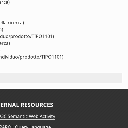
erca)
lla ricerca)
a)
viduo/prodotto/TIPO1101)
erca)
)
/individuo/prodotto/TIPO1101)
TERNAL RESOURCES
3C Semantic Web Activity
PARQL Query Language