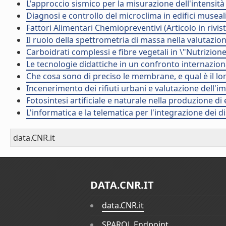
L'approccio sismico per la misurazione dell'intensità 
Diagnosi e controllo del microclima in edifici museali. 
Fattori Alimentari Chemiopreventivi (Articolo in rivist
Il ruolo della spettrometria di massa nella valutazione 
Carboidrati complessi e fibre vegetali in \"Nutrizione 
Le tecnologie didattiche in un confronto internazional
Che cosa sono di preciso le membrane, e qual è il loro
Incenerimento dei rifiuti urbani e valutazione dell'im
Fotosintesi artificiale e naturale nella produzione di e
L'informatica e la telematica per l'integrazione dei disa
data.CNR.it
DATA.CNR.IT
data.CNR.it
SPARQL Endpoint