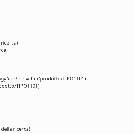
 ricerca)
rca)
logy/cnr/individuo/prodotto/TIPO1101)
rodotto/TIPO1101)
)
della ricerca)