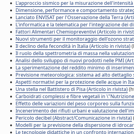
L'approccio sismico per la misurazione dell'intensità 
Dimensione, performance e comportamento strategico d
Lanciato ENVISAT per l'Osservazione della Terra (Artic
L'informatica e la telematica per l'integrazione dei disa
Fattori Alimentari Chemiopreventivi (Articolo in rivist
Nuovi strumenti per il monitoraggio dell'ozono stratos
Il declino della fecondità in Italia (Articolo in rivista)
(
Il ruolo della spettrometria di massa nella valutazione 
Analisi dello sviluppo di nuovi prodotti nelle PMI (Arti
La sperimentazione del reddito minimo di inserimento
Previsione meteorologica: sistema ad alto dettaglio s
Aspetti normativi per la protezione delle acque in Itali
Una stella nel Battistero di Pisa (Articolo in rivista)
(h
Carboidrati complessi e fibre vegetali in \"Nutrizione 
Effetto delle variazioni del peso corporeo sulla funzio
Incenerimento dei rifiuti urbani e valutazione dell'im
Pericolo decibel (Abstract/Comunicazione in rivista)
Modelli per la previsione della dispersione di idrocar
Le tecnologie didattiche in un confronto internazional