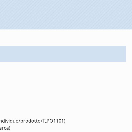
/individuo/prodotto/TIPO1101)
erca)