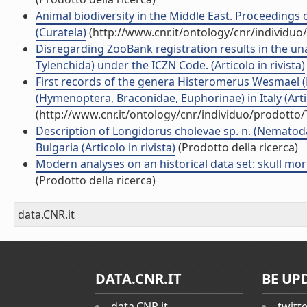
Animal biodiversity in the Middle East. Proceedings 
(Curatela)
(http://www.cnr.it/ontology/cnr/individu
Disregarding ZooBank registration results in the una
Tylenchida) under the ICZN Code. (Articolo in rivista)
First records of the genera Histeromerus Wesmael 
(Hymenoptera, Braconidae, Euphorinae) in Italy (Artic
(http://www.cnr.it/ontology/cnr/individuo/prodotto
Description of Longidorus cholevae sp. n. (Nematoda
Bulgaria (Articolo in rivista)
(Prodotto della ricerca)
Modern analyses on an historical data set: skull morph
(Prodotto della ricerca)
data.CNR.it
DATA.CNR.IT
BE UP
data.CNR.it
twitt