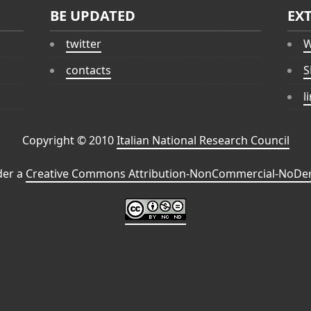
BE UPDATED
EX
twitter
W
contacts
S
l
Copyright © 2010
Italian National Research Council
der a
Creative Commons Attribution-NonCommercial-NoDeri