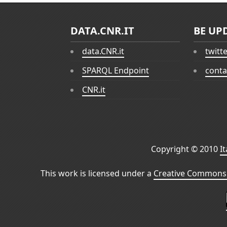
DATA.CNR.IT
BE UP
data.CNR.it
twitt
SPARQL Endpoint
conta
CNR.it
Copyright © 2010
I
This work is licensed under a
Creative Commons 