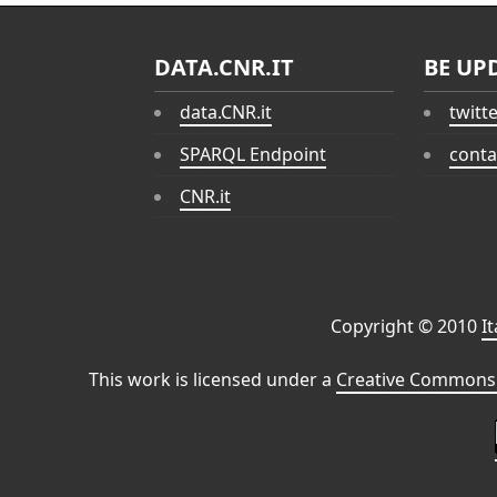
DATA.CNR.IT
BE UP
data.CNR.it
twitt
SPARQL Endpoint
conta
CNR.it
Copyright © 2010
I
This work is licensed under a
Creative Commons 