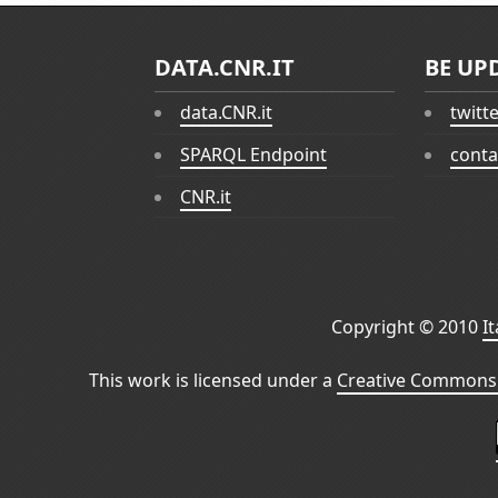
DATA.CNR.IT
BE UP
data.CNR.it
twitt
SPARQL Endpoint
conta
CNR.it
Copyright © 2010
I
This work is licensed under a
Creative Commons 