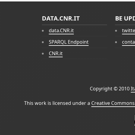
DATA.CNR.IT
BE UP
data.CNR.it
twitt
SPARQL Endpoint
conta
CNR.it
Copyright © 2010
I
This work is licensed under a
Creative Commons 