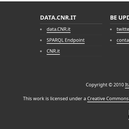
DATA.CNR.IT
BE UP
data.CNR.it
twitt
SPARQL Endpoint
conta
CNR.it
Copyright © 2010
I
This work is licensed under a
Creative Commons 