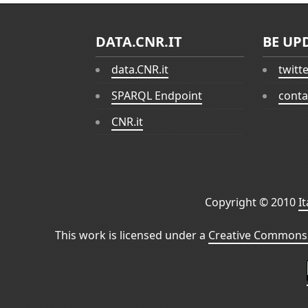
DATA.CNR.IT
BE UP
data.CNR.it
twitt
SPARQL Endpoint
conta
CNR.it
Copyright © 2010
I
This work is licensed under a
Creative Commons 