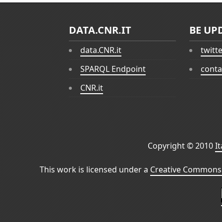
DATA.CNR.IT
BE UP
data.CNR.it
twitt
SPARQL Endpoint
conta
CNR.it
Copyright © 2010
I
This work is licensed under a
Creative Commons 