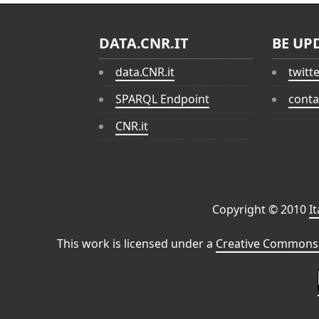
DATA.CNR.IT
BE UP
data.CNR.it
twitt
SPARQL Endpoint
conta
CNR.it
Copyright © 2010
I
This work is licensed under a
Creative Commons 