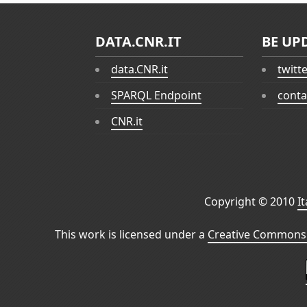
DATA.CNR.IT
BE UP
data.CNR.it
twitt
SPARQL Endpoint
conta
CNR.it
Copyright © 2010
I
This work is licensed under a
Creative Commons 