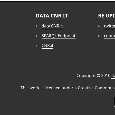
DATA.CNR.IT
BE UP
data.CNR.it
twitt
SPARQL Endpoint
conta
CNR.it
Copyright © 2010
I
This work is licensed under a
Creative Commons 