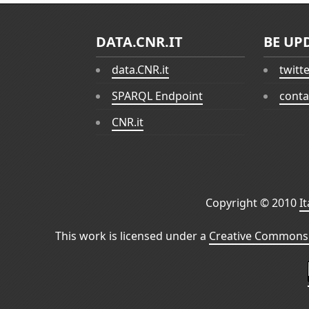
DATA.CNR.IT
BE UP
data.CNR.it
twitt
SPARQL Endpoint
conta
CNR.it
Copyright © 2010
I
This work is licensed under a
Creative Commons 