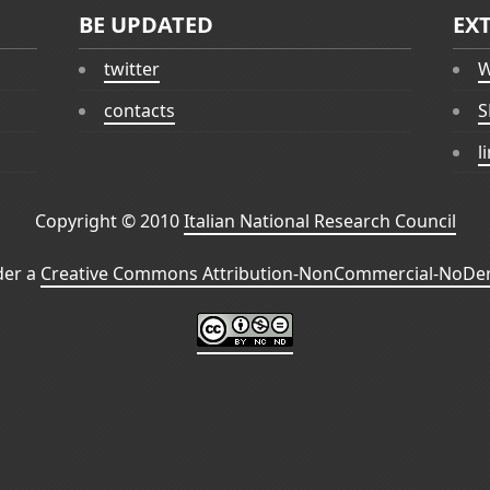
BE UPDATED
EX
twitter
W
contacts
S
l
Copyright © 2010
Italian National Research Council
der a
Creative Commons Attribution-NonCommercial-NoDeri