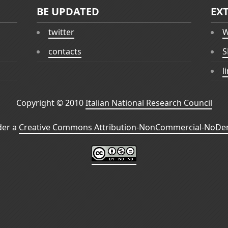
BE UPDATED
EX
twitter
W
contacts
S
l
Copyright © 2010
Italian National Research Council
der a
Creative Commons Attribution-NonCommercial-NoDeri