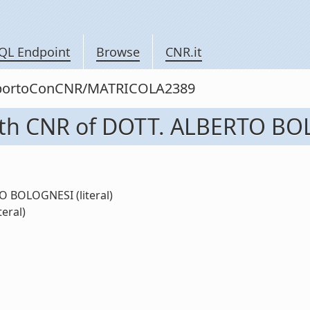
QL Endpoint
Browse
CNR.it
rapportoConCNR/MATRICOLA2389
with CNR of DOTT. ALBERTO B
O BOLOGNESI (literal)
eral)