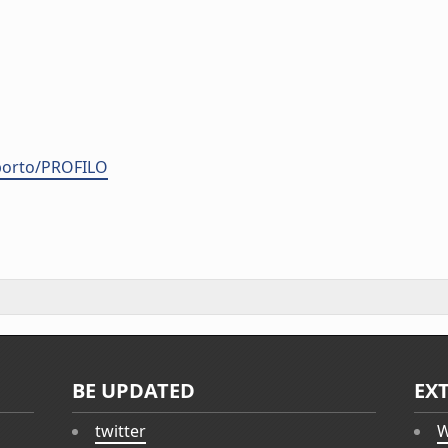
pporto/PROFILO
BE UPDATED
EX
twitter
W